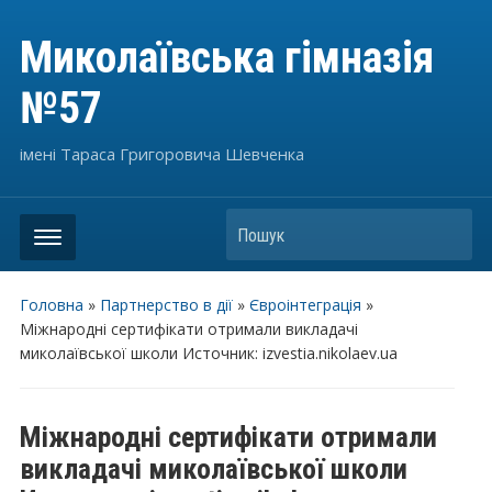
Миколаївська гімназія
№57
імені Тараса Григоровича Шевченка
Пошук
Головна
»
Партнерство в дії
»
Євроінтеграція
»
Міжнародні сертифікати отримали викладачі
миколаївської школи Источник: izvestia.nikolaev.ua
Міжнародні сертифікати отримали
викладачі миколаївської школи