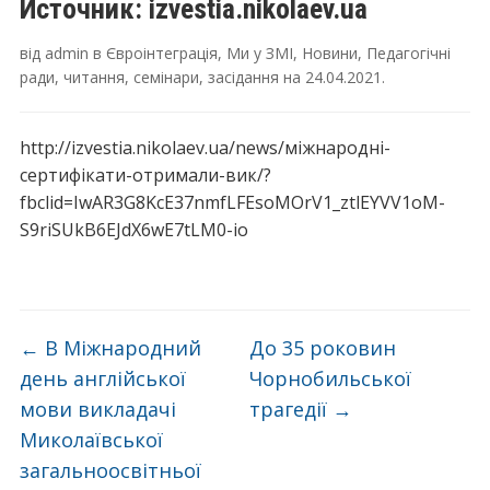
Источник: izvestia.nikolaev.ua
від
admin
в
Євроінтеграція
,
Ми у ЗМІ
,
Новини
,
Педагогічні
ради, читання, семінари, засідання
на
24.04.2021
.
http://izvestia.nikolaev.ua/news/міжнародні-
сертифікати-отримали-вик/?
fbclid=IwAR3G8KcE37nmfLFEsoMOrV1_ztlEYVV1oM-
S9riSUkB6EJdX6wE7tLM0-io
←
В Міжнародний
До 35 роковин
день англійської
Чорнобильської
мови викладачі
трагедії
→
Миколаївської
загальноосвітньої