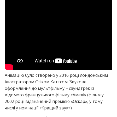
Анімацію було створено у 2016 році лондонським
ілюстратором Стіком Каттсом. Звукове
оформлення до мультфільму – саундтрек із
відомого французького фільму «Амелі» (фільм у
2002 році відзначений премією «Оскар», у тому
числі у номінації «Кращий звук»).