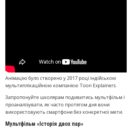
Анімацію було створено у 2017 році індійською
мультиплікаційною компанією Toon Explainers.
Запропонуйте школярам подивитись мультфільм і
проаналізувати, як часто протягом дня вони
використовують смартфони без конкретної мети.
Мультфільм «Історія двох пар»