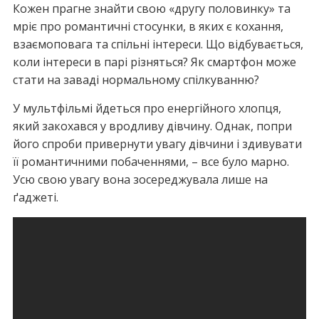
Кожен прагне знайти свою «другу половинку» та
мріє про романтичні стосунки, в яких є кохання,
взаємоповага та спільні інтереси. Що відбувається,
коли інтереси в парі різняться? Як смартфон може
стати на заваді нормальному спілкуванню?
У мультфільмі йдеться про енергійного хлопця,
який закохався у вродливу дівчину. Однак, попри
його спроби привернути увагу дівчини і здивувати
її романтичними побаченнями, – все було марно.
Усю свою увагу вона зосереджувала лише на
ґаджеті.