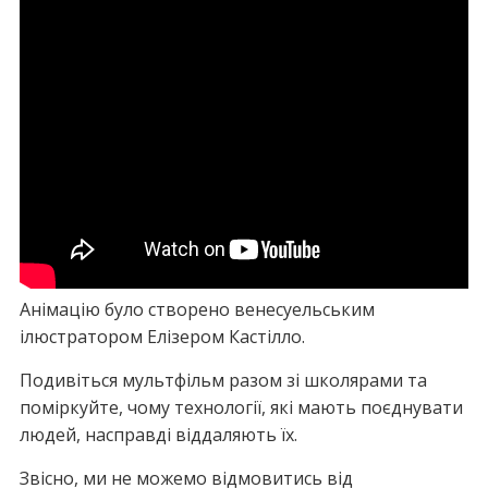
Анімацію було створено венесуельським
ілюстратором Елізером Кастілло.
Подивіться мультфільм разом зі школярами та
поміркуйте, чому технології, які мають поєднувати
людей, насправді віддаляють їх.
Звісно, ми не можемо відмовитись від