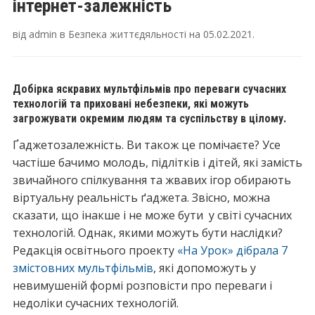
інтернет-залежність
від
admin
в
Безпека життєдяльності
на
05.02.2021
.
Добірка яскравих мультфільмів про переваги сучасних
технологій та приховані небезпеки, які можуть
загрожувати окремим людям та суспільству в цілому.
Ґаджетозалежність. Ви також це помічаєте? Усе
частіше бачимо молодь, підлітків і дітей, які замість
звичайного спілкування та жвавих ігор обирають
віртуальну реальність ґаджета. Звісно, можна
сказати, що інакше і не може бути у світі сучасних
технологій. Однак, якими можуть бути наслідки?
Редакція освітнього проекту
«На Урок» дібрала 7
змістовних мультфільмів
, які допоможуть у
невимушеній формі розповісти про переваги і
недоліки сучасних технологій.