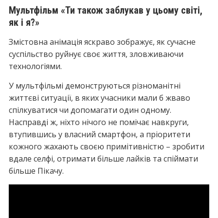
Мультфільм «Ти також заблукав у цьому світі,
як і я?»
Змістовна анімація яскраво зображує, як сучасне
суспільство руйнує своє життя, зловживаючи
технологіями.
У мультфільмі демонструються різноманітні
життєві ситуації, в яких учасники мали б жваво
спілкуватися чи допомагати один одному.
Насправді ж, ніхто нічого не помічає навкруги,
втупившись у власний смартфон, а пріоритети
кожного жахають своєю примітивністю – зробити
вдале селфі, отримати більше лайків та спіймати
більше Пікачу.