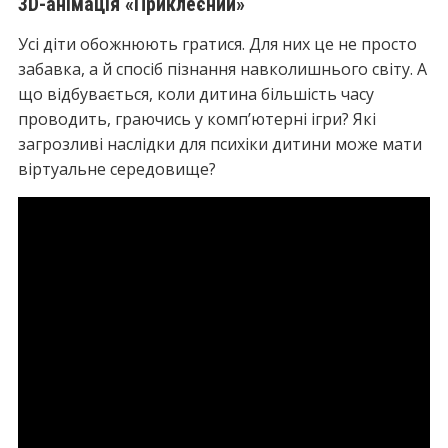
3D-анімація «Приклеєний»
Усі діти обожнюють гратися. Для них це не просто
забавка, а й спосіб пізнання навколишнього світу. А
що відбувається, коли дитина більшість часу
проводить, граючись у комп’ютерні ігри? Які
загрозливі наслідки для психіки дитини може мати
віртуальне середовище?