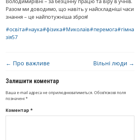
Володимирівні – за безцінну працю та віру в учнів.
Разом ми доводимо, що навіть у найскладніші часи
знання – це найпотужніша зброя!
#освіта
#наука
#фізика
#Миколаїв
#перемога
#гімна
зія57
←
Про важливе
Вільні люди
→
Залишити коментар
Ваша e-mail адреса не оприлюднюватиметься.
Обов’язкові поля
позначені
*
Коментар
*