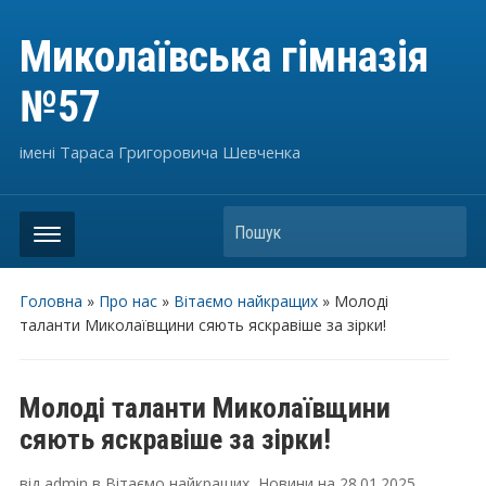
Миколаївська гімназія
№57
імені Тараса Григоровича Шевченка
Пошук
Головна
»
Про нас
»
Вітаємо найкращих
»
Молоді
таланти Миколаївщини сяють яскравіше за зірки!
Молоді таланти Миколаївщини
сяють яскравіше за зірки!
від
admin
в
Вітаємо найкращих
,
Новини
на
28.01.2025
.