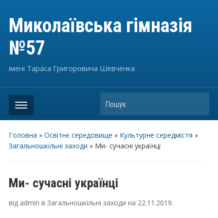
Миколаївська гімназія
№57
імені Тараса Григоровича Шевченка
Пошук
Головна
»
Освітнє середовище
»
Культурне середмістя
»
Загальношкільні заходи
»
Ми- сучасні українці
Ми- сучасні українці
від
admin
в
Загальношкільні заходи
на
22.11.2019
.