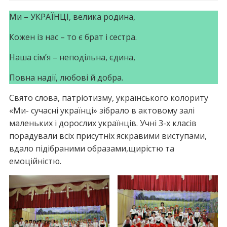
Ми – УКРАЇНЦІ, велика родина,
Кожен із нас – то є брат і сестра.
Наша сім’я – неподільна, єдина,
Повна надії, любові й добра.
Свято слова, патріотизму, українського колориту
«Ми- сучасні українці» зібрало в актовому залі
маленьких і дорослих українців. Учні 3-х класів
порадували всіх присутніх яскравими виступами,
вдало підібраними образами,щирістю та
емоційністю.