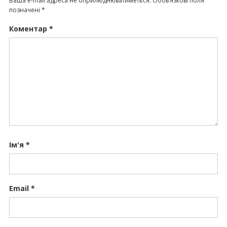
Ваша e-mail адреса не оприлюднюватиметься.
Обов’язкові поля
позначені
*
Коментар
*
Ім'я
*
Email
*