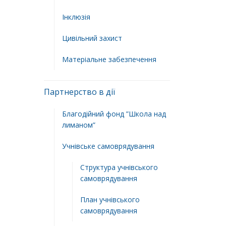
Інклюзія
Цивільний захист
Матеріальне забезпечення
Партнерство в дії
Благодійний фонд ”Школа над
лиманом”
Учнівське самоврядування
Структура учнiвського
самоврядування
План учнiвського
самоврядування