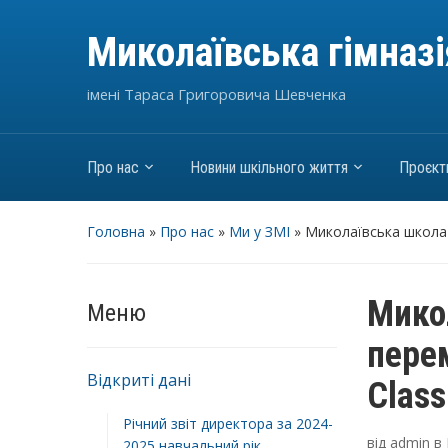
Миколаївська гімназ
імені Тараса Григоровича Шевченка
Про нас
Новини шкільного життя
Проєкт
Головна
»
Про нас
»
Ми у ЗМІ
»
Миколаївська школа
Мико
Меню
пере
Відкриті дані
Class
Річний звіт директора за 2024-
від
admin
в
2025 навчальний рік