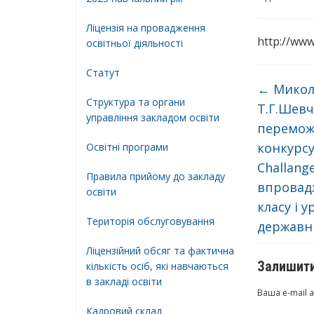
Ліцензія на провадження
http://ww
освітньої діяльності
Статут
←
Микол
Структура та органи
Т.Г.Шевч
управління закладом освіти
перемож
конкурсу
Освiтнi програми
Challange
Правила прийому до закладу
впровад
освіти
класу і 
Територiя обслуговування
державни
Ліцензійний обсяг та фактична
Залишити
кількість осіб, які навчаються
в закладі освіти
Ваша e-mail 
Кадровий склад