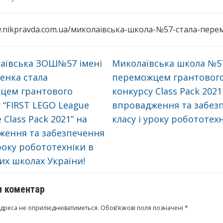
w.nikpravda.com.ua/миколаївська-школа-№57-стала-пере
аївська ЗОШ№57 імені
Миколаївська школа №5
енка стала
переможцем грантовог
цем грантового
конкурсу Class Pack 2021
 “FIRST LEGO League
впровадження та забез
 Class Pack 2021” на
класу і уроку робототех
ження та забезпечення
уроку робототехніки в
х школах України!
 коментар
адреса не оприлюднюватиметься.
Обов’язкові поля позначені
*