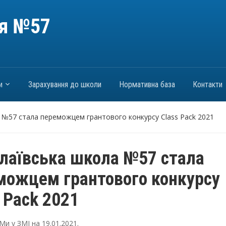
ія №57
и
Зарахування до школи
Нормативна база
Контакти
 №57 стала переможцем грантового конкурсу Class Pack 2021
лаївська школа №57 стала
можцем грантового конкурсу
 Pack 2021
Ми у ЗМІ
на
19.01.2021
.