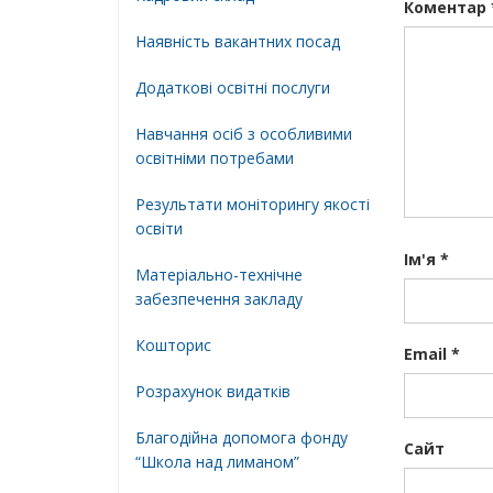
Коментар
Наявність вакантних посад
Додатковi освiтнi послуги
Навчання осіб з особливими
освітніми потребами
Результати моніторингу якості
освіти
Ім'я
*
Матеріально-технічне
забезпечення закладу
Кошторис
Email
*
Розрахунок видатків
Благодійна допомога фонду
Сайт
“Школа над лиманом”