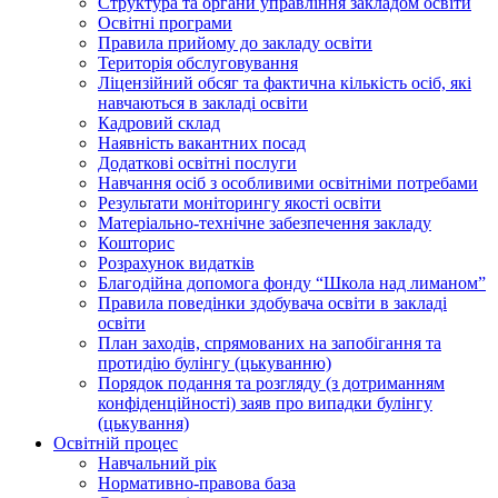
Структура та органи управління закладом освіти
Освiтнi програми
Правила прийому до закладу освіти
Територiя обслуговування
Ліцензійний обсяг та фактична кількість осіб, які
навчаються в закладі освіти
Кадровий склад
Наявність вакантних посад
Додатковi освiтнi послуги
Навчання осіб з особливими освітніми потребами
Результати моніторингу якості освіти
Матеріально-технічне забезпечення закладу
Кошторис
Розрахунок видатків
Благодійна допомога фонду “Школа над лиманом”
Правила поведінки здобувача освіти в закладі
освіти
План заходів, спрямованих на запобігання та
протидію булінгу (цькуванню)
Порядок подання та розгляду (з дотриманням
конфіденційності) заяв про випадки булінгу
(цькування)
Освітній процес
Навчальний рік
Нормативно-правова база