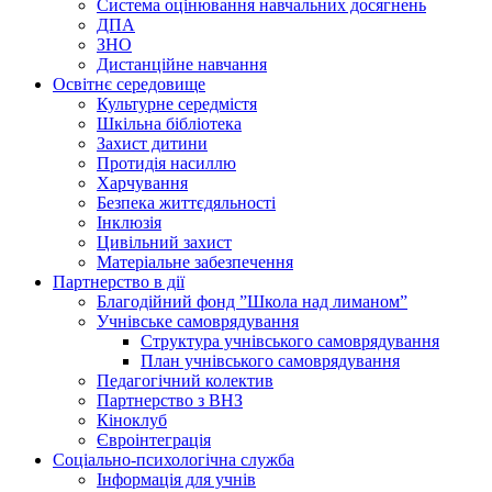
Система оцінювання навчальних досягнень
ДПА
ЗНО
Дистанційне навчання
Освітнє середовище
Культурне середмістя
Шкільна бібліотека
Захист дитини
Протидія насиллю
Харчування
Безпека життєдяльності
Інклюзія
Цивільний захист
Матеріальне забезпечення
Партнерство в дії
Благодійний фонд ”Школа над лиманом”
Учнівське самоврядування
Структура учнiвського самоврядування
План учнiвського самоврядування
Педагогічний колектив
Партнерство з ВНЗ
Кіноклуб
Євроінтеграція
Соціально-психологічна служба
Інформація для учнів