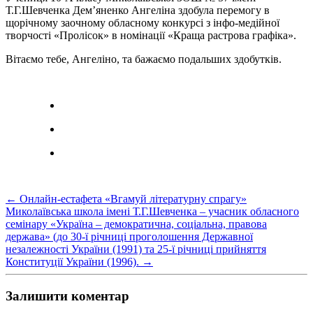
Т.Г.Шевченка Дем’яненко Ангеліна здобула перемогу в
щорічному заочному обласному конкурсі з інфо-медійної
творчості «Пролісок» в номінації «Краща растрова графіка».
Вітаємо тебе, Ангеліно, та бажаємо подальших здобутків.
←
Онлайн-естафета «Вгамуй літературну спрагу»
Миколаївська школа імені Т.Г.Шевченка – учасник обласного
семінару «Україна – демократична, соціальна, правова
держава» (до 30-ї річниці проголошення Державної
незалежності України (1991) та 25-ї річниці прийняття
Конституції України (1996).
→
Залишити коментар