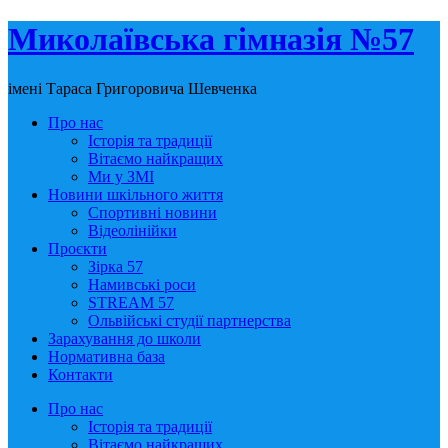
Миколаївська гімназія №57
імені Тараса Григоровича Шевченка
Про нас
Історія та традиції
Вітаємо найкращих
Ми у ЗМІ
Новини шкільного життя
Спортивні новини
Відеолінійки
Проєкти
Зірка 57
Намивські роси
STREAM 57
Ольвійські студії партнерства
Зарахування до школи
Нормативна база
Контакти
Про нас
Історія та традиції
Вітаємо найкращих