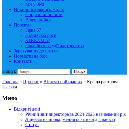
Ми у ЗМІ
Новини шкільного життя
Спортивні новини
Відеолінійки
Проєкти
Зірка 57
Намивські роси
STREAM 57
Ольвійські студії партнерства
Зарахування до школи
Нормативна база
Контакти
Пошук
Пошук
Головна
»
Про нас
»
Вітаємо найкращих
»
Краща растрова
графіка
Меню
Відкриті дані
Річний звіт директора за 2024-2025 навчальний рік
Ліцензія на провадження освітньої діяльності
Статут