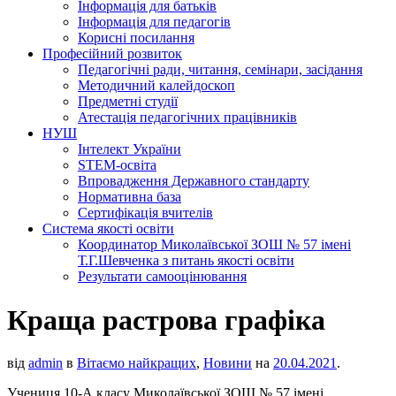
Інформація для батьків
Інформація для педагогів
Корисні посилання
Професійний розвиток
Педагогічні ради, читання, семінари, засідання
Методичний калейдоскоп
Предметні студії
Атестація педагогічних працівників
НУШ
Інтелект України
STEM-освіта
Впровадження Державного стандарту
Нормативна база
Сертифікація вчителів
Система якості освіти
Координатор Миколаївської ЗОШ № 57 імені
Т.Г.Шевченка з питань якості освіти
Результати самооцінювання
Краща растрова графіка
від
admin
в
Вітаємо найкращих
,
Новини
на
20.04.2021
.
Учениця 10-А класу Миколаївської ЗОШ № 57 імені