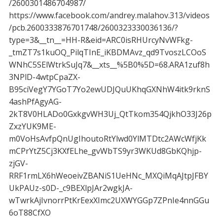
/2600301486704987/
https://www.facebook.com/andrey.malahov.313/videos
/pcb.2600333876701748/2600323330036136/?
type=3&__tn__=HH-R&eid=ARC0isRHUrcyNvWFkg-
_tmZT7s1kuOQ_PilqTInE_iKBDMAvz_qd9TvoszLCOoS
WNhC5SElWtrkSuJq7&__xts__%5B0%5D=68.ARA1zuf8h
3NPlD-4wtpCpaZX-
B95ciVegY7YGoT7Yo2ewUDJQuUKhqGXNhW4itk9rknS
4ashPfAgyAG-
2kT8V0HLADo0GxkgvWH3Uj_QtTkom354QjkhO33J26p
ZxzYUK9ME-
m0VoHsAvfpQnUgIhoutoRtYlwd0YlMTDtc2AWcWfjKk
mCPrYtZ5Cj3KXfELhe_gvWbTS9yr3WKUd8GbKQhjp-
zjGV-
RRF1rmLX6hWeoeivZBANiS1UeHNc_MXQiMqAJtpJFBY
UkPAUz-s0D-_c9BEXlpJAr2wgkJA-
wTwrkAjIvnorrPtKrEexXImc2UXWYGGp7ZPnIe4nnGGu
6oT88CfXO