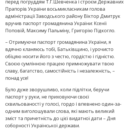
перед погруддям Т.Г.Шевченка і строєм Державних
Прапорів України восьмикласникам голова
адміністрації Заводського району Віктор Дмитрук
вручив паспорт громадянина України: Ксенії
Поповій, Максиму Пальміну, Григорію Підкогло.
– Отримуючи паспорт громадянина України, я
вдячно кланяюсь тобі, Батьківщино, і урочисто
обіцяю носити його з честю, гордістю і гідністю.
Своєю сумлінною працею примножувати твою
славу, багатство, самостійність і незалежність, –
понад усе!
Було дуже зворушливо, коли підлітки, беручи
паспорт у руки, не приховуючи своєї
схвильованості у голосі, гордо і впевнено один-за-
одним виголошували слова, які мають великий
зміст та причетність до цієї видатної дати – Дня
соборності Української держави.