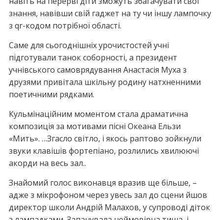
навіть на перерві діти зможуть збагачувати свої
знання, навівши свій гаджет на ту чи іншу лампочку
з qr-кодом потрібної області.
Саме для сьогоднішніх урочистостей учні
підготували танок соборності, а президент
учнівського самоврядування Анастасія Муха з
друзями привітала шкільну родину натхненними
поетичними рядками.
Кульмінаційним моментом стала драматична
композиція за мотивами пісні Океана Ельзи
«Мить». …Згасло світло, і якось раптово зойкнули
звуки клавішів фортепіано, розлились хвилюючі
акорди на весь зал..
Знайомий голос виконавця вразив ще більше, –
адже з мікрофоном через увесь зал до сцени йшов
директор школи Андрій Малахов, у супроводі діток
з лампадками. Запанувала неймовірна тиша, і