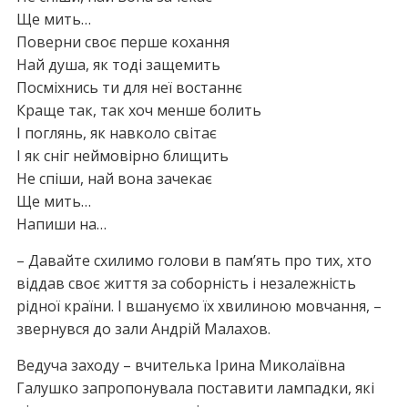
Ще мить…
Поверни своє перше кохання
Най душа, як тоді защемить
Посміхнись ти для неї востаннє
Краще так, так хоч менше болить
І поглянь, як навколо світає
І як сніг неймовірно блищить
Не спіши, най вона зачекає
Ще мить…
Напиши на…
– Давайте схилимо голови в пам’ять про тих, хто
віддав своє життя за соборність і незалежність
рідної країни. І вшануємо їх хвилиною мовчання, –
звернувся до зали Андрій Малахов.
Ведуча заходу – вчителька Ірина Миколаївна
Галушко запропонувала поставити лампадки, які