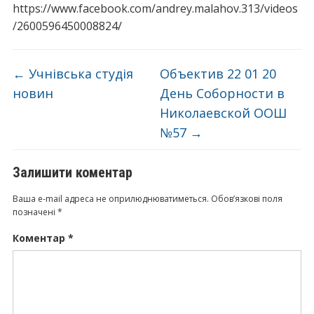
https://www.facebook.com/andrey.malahov.313/videos
/2600596450008824/
←
Учнівська студія
Объектив 22 01 20
новин
День Соборности в
Николаевской ООШ
№57
→
Залишити коментар
Ваша e-mail адреса не оприлюднюватиметься.
Обов’язкові поля
позначені
*
Коментар
*