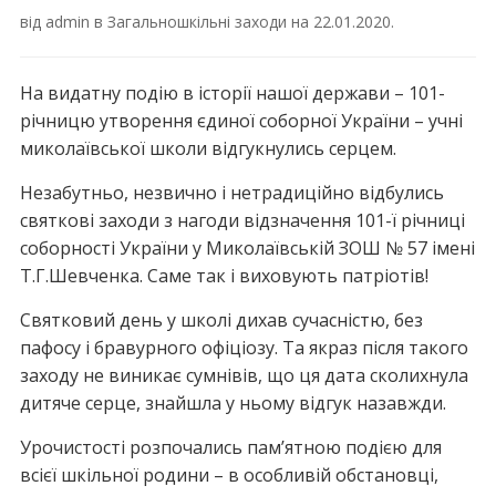
від
admin
в
Загальношкільні заходи
на
22.01.2020
.
На видатну подію в історії нашої держави – 101-
річницю утворення єдиної соборної України – учні
миколаївської школи відгукнулись серцем.
Незабутньо, незвично і нетрадиційно відбулись
святкові заходи з нагоди відзначення 101-ї річниці
соборності України у Миколаївській ЗОШ № 57 імені
Т.Г.Шевченка. Саме так і виховують патріотів!
Святковий день у школі дихав сучасністю, без
пафосу і бравурного офіціозу. Та якраз після такого
заходу не виникає сумнівів, що ця дата сколихнула
дитяче серце, знайшла у ньому відгук назавжди.
Урочистості розпочались пам’ятною подією для
всієї шкільної родини – в особливій обстановці,