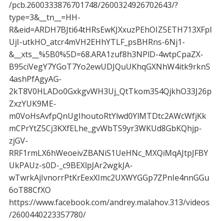
/pcb.2600333876701748/2600324926702643/?
type=3&__tn__=HH-
R&eid=ARDH7BJti64tHRsEwKJXxuzPEhOIZ5ETH713XFpl
UjI-utkHO_atcr4mVH2EHhYTLF_psBHRns-6Nj1-
&__xts__%5B0%5D=68.ARA1zuf8h3NPlD-4wtpCpaZX-
B95ciVegY7YGoT7Yo2ewUDJQuUKhqGXNhW4itk9rknS
4ashPfAgyAG-
2kT8V0HLADo0GxkgvWH3Uj_QtTkom354QjkhO33J26p
ZxzYUK9ME-
m0VoHsAvfpQnUgIhoutoRtYlwd0YlMTDtc2AWcWfjKk
mCPrYtZ5Cj3KXfELhe_gvWbTS9yr3WKUd8GbKQhjp-
zjGV-
RRF1rmLX6hWeoeivZBANiS1UeHNc_MXQiMqAJtpJFBY
UkPAUz-s0D-_c9BEXlpJAr2wgkJA-
wTwrkAjIvnorrPtKrEexXImc2UXWYGGp7ZPnIe4nnGGu
6oT88CfXO
https://www.facebook.com/andrey.malahov.313/videos
/2600440223357780/