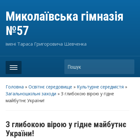
Миколаївська гімназія
№57
імені Тараса Григоровича Шевченка
Пошук
Головна
»
Освітнє середовище
»
Культурне середмістя
»
Загальношкільні заходи
»
З глибокою вірою у гідне
майбутнє України!
З глибокою вірою у гідне майбутнє
України!