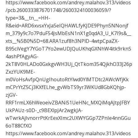
https://www.facebook.com/andrey.malahov.313/videos
/pcb.2600333876701748/2600324100036059/?
type=3&__tn__=HH-
R&eid=ARD6xvsxYxJaSeIQHAWLfyKJDE9PhynSNNonjf
m_379y9c7o7PduF54JsMbEsN1nX1g0qdA3_U_K7I9s&__
xts__%5B0%5D=68.ARA1zuf8h3NPlD-4wtpCpaZX-
B95ciVegY7YGoT7Yo2ewUDJQuUKhqGXNhW4itk9rknS
4ashPfAgyAG-
2kT8V0HLADo0GxkgvWH3Uj_QtTkom354QjkhO33J26p
ZxzYUK9ME-
m0VoHsAvfpQnUgIhoutoRtYlwd0YlMTDtc2AWcWfjKk
mCPrYtZ5Cj3KXfELhe_gvWbTS9yr3WKUd8GbKQhjp-
zjGV-
RRF1rmLX6hWeoeivZBANiS1UeHNc_MXQiMqAJtpJFBY
UkPAUz-s0D-_c9BEXlpJAr2wgkJA-
wTwrkAjIvnorrPtKrEexXImc2UXWYGGp7ZPnIe4nnGGu
6oT88CfXO
https://www.facebook.com/andrey.malahov.313/videos