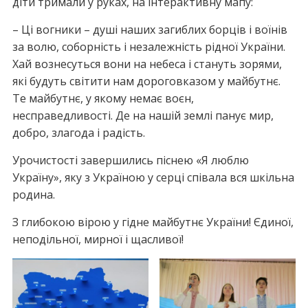
діти тримали у руках, на інтерактивну мапу:
– Ці вогники – душі наших загиблих борців і воїнів
за волю, соборність і незалежність рідної України.
Хай вознесуться вони на небеса і стануть зорями,
які будуть світити нам дороговказом у майбутнє.
Те майбутнє, у якому немає воєн,
несправедливості. Де на нашій землі панує мир,
добро, злагода і радість.
Урочистості завершились піснею «Я люблю
Україну», яку з Україною у серці співала вся шкільна
родина.
З глибокою вірою у гідне майбутнє України! Єдиної,
неподільної, мирної і щасливої!