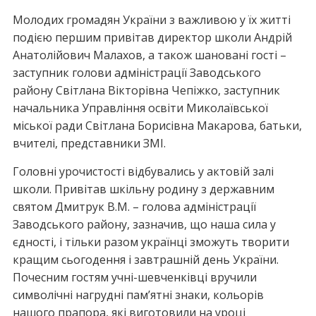
Молодих громадян України з важливою у їх житті
подією першим привітав директор школи Андрій
Анатолійович Малахов, а також шановані гості –
заступник голови адміністрації Заводського
району Світлана Вікторівна Чепіжко, заступник
начальника Управління освіти Миколаївської
міської ради Світлана Борисівна Макарова, батьки,
вчителі, представники ЗМІ.
Головні урочистості відбувались у актовій залі
школи. Привітав шкільну родину з державним
святом Дмитрук В.М. – голова адміністрації
Заводського району, зазначив, що наша сила у
єдності, і тільки разом українці зможуть творити
кращим сьогодення і завтрашній день України.
Почесним гостям учні-шевченківці вручили
символічні нагрудні пам’ятні знаки, кольорів
нашого прапора, які виготовили на уроці