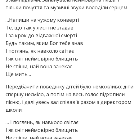
тільки почуття та музичні звуки володіли серцем…
…Напиши на чужому конверті
Те, що так у листі не згадав
І за крок до відважної смерті
Будь таким, яким Бог тебе знав
І поглянь, як навколо світає
І як сніг неймовірно блищить
Не спіши, най вона зачекає
Ще мить…
Передбачити поведінку дітей було неможливо: діти
спершу несміло, а потім на весь голос підхопили
пісню, і далі увесь зал співав її разом з директором
школи:
… І поглянь, як навколо світає
І як сніг неймовірно блищить
Не спіши, най вона зачекає