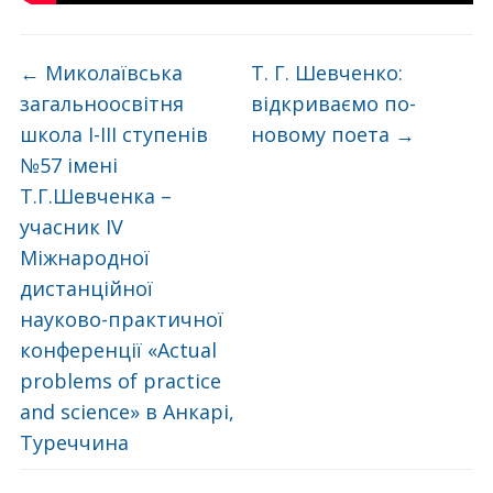
←
Миколаївська
Т. Г. Шевченко:
загальноосвітня
відкриваємо по-
школа І-ІІІ ступенів
новому поета
→
№57 імені
Т.Г.Шевченка –
учасник ІV
Міжнародної
дистанційної
науково-практичної
конференції «Actual
problems of practice
and science» в Анкарі,
Туреччина