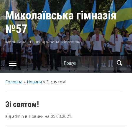
Миколаївська гімназія
№57
імені Тараса Григоровича Шевченка
Пошук
Головна
»
Новини
»
Зі святом!
Зі святом!
від
admin
в
Новини
на
05.03.2021
.