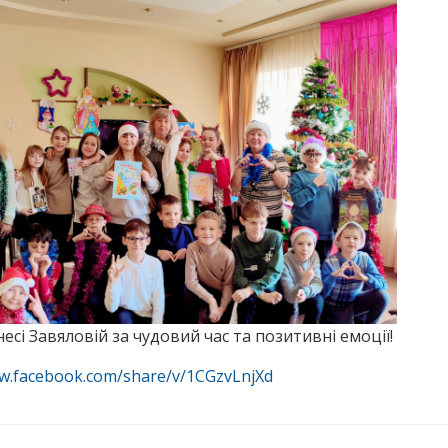
есі Завяловій за чудовий час та позитивні емоції!
ww.facebook.com/share/v/1CGzvLnjXd