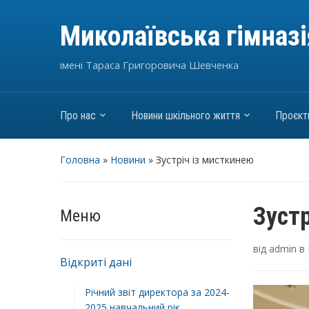
Миколаївська гімназ
імені Тараса Григоровича Шевченка
Про нас
Новини шкільного життя
Проєкт
Головна
»
Новини
»
Зустріч із мисткинею
Зуст
Меню
від
admin
в
Відкриті дані
Річний звіт директора за 2024-
2025 навчальний рік