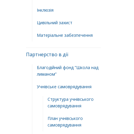
Інклюзія
Цивільний захист
Матеріальне забезпечення
Партнерство в дії
Благодійний фонд ”Школа над
лиманом”
Учнівське самоврядування
Структура учнiвського
самоврядування
План учнiвського
самоврядування