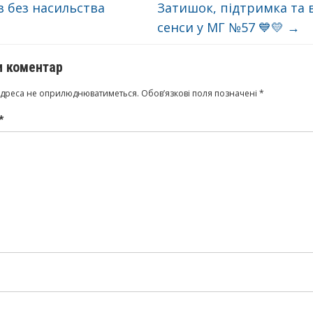
в без насильства
Затишок, підтримка та 
сенси у МГ №57 💙💛
→
 коментар
адреса не оприлюднюватиметься.
Обов’язкові поля позначені
*
*