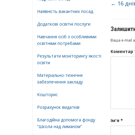
←
16 дні
Наявність вакантних посад
Додатковi освiтнi послуги
Залишити
Навчання осіб з особливими
Ваша e-mail 
освітніми потребами
Коментар
Результати моніторингу якості
освіти
Матеріально-технічне
забезпечення закладу
Кошторис
Розрахунок видатків
Благодійна допомога фонду
Ім'я
*
“Школа над лиманом”