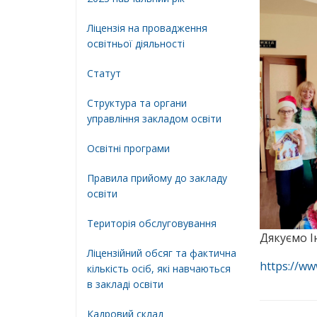
Ліцензія на провадження
освітньої діяльності
Статут
Структура та органи
управління закладом освіти
Освiтнi програми
Правила прийому до закладу
освіти
Територiя обслуговування
Дякуємо Ін
Ліцензійний обсяг та фактична
https://w
кількість осіб, які навчаються
в закладі освіти
Кадровий склад