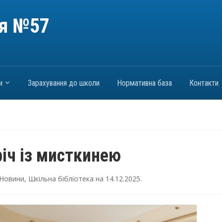
ія №57
и
Зарахування до школи
Нормативна база
Контакти
річ із мисткинею
Новини
,
Шкільна бібліотека
на
14.12.2025
.