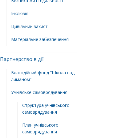
Безпека життєдяльності
Інклюзія
Цивільний захист
Матеріальне забезпечення
Партнерство в дії
Благодійний фонд ”Школа над
лиманом”
Учнівське самоврядування
Структура учнiвського
самоврядування
План учнiвського
самоврядування