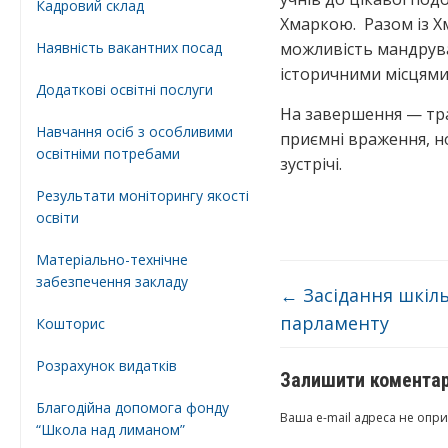
Кадровий склад
Хмаркою. Разом із Х
Наявність вакантних посад
можливість мандрува
історичними місцями,
Додатковi освiтнi послуги
На завершення — тра
Навчання осіб з особливими
приємні враження, но
освітніми потребами
зустрічі.
Результати моніторингу якості
освіти
Матеріально-технічне
забезпечення закладу
←
Засідання шкіл
парламенту
Кошторис
Розрахунок видатків
Залишити комента
Благодійна допомога фонду
Ваша e-mail адреса не опр
“Школа над лиманом”