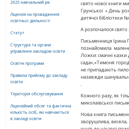
2025 навчальний рік
свято нової книги ми
Грунської « День ро
Ліцензія на провадження
дитячої бібліотеки №
освітньої діяльності
А розпочалося свято 
Статут
Письменниця Ірина Г
Структура та органи
познайомила маленьк
управління закладом освіти
Ложки: смачні казки 
сада»,«Тимоня: город
Освiтнi програми
не припадають пилом 
Правила прийому до закладу
назавжди шанувальни
освіти
.
Територiя обслуговування
Кожного разу, як тіль
миколаївської письм
Ліцензійний обсяг та фактична
кількість осіб, які навчаються
Нова книга письменн
в закладі освіти
зворушлива, весела,
учнів до цікавої по