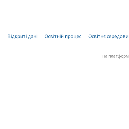
Відкриті дані
Освітній процес
Освітнє середов
На платформ