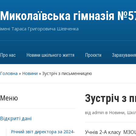
Миколаївська гімназія №5
імені Тараса Григоровича Шевченка
Про нас
Новини шкільного життя
Проєкти
Зарахуванн
Головна
»
Новини
»
Зустріч з письменницею
Зустріч з
Меню
від
admin
в
Новини
,
Шкіл
Відкриті дані
Річний звіт директора за 2024-
Учнів 2-А класу МЗОШ