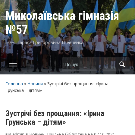
Миколаївська гімназія
№57
імені Тараса Григоровича Шевченка
Пошук
Головна
»
Новини
»
Зустрічі без прощання: «Ірина
Грунська – дітям»
Зустрічі без прощання: «Ірина
Грунська – дітям»
від
admin
в
Новини
,
Шкільна бібліотека
на
07.10.2021
.