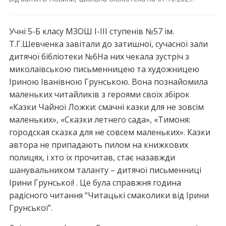
Учні 5-Б класу МЗОШ І-ІІІ ступенів №57 ім.
Т.Г.Шевченка завітали до затишної, сучасної зали
дитячої бібліотеки №6На них чекала зустріч з
миколаївською письменницею та художницею
Іриною Іванівною Грунською. Вона познайомила
маленьких читайликів з героями своїх збірок
«Казки Чайної Ложки: смачні казки для не зовсім
маленьких», «Сказки летнего сада», «Тимоня:
городская сказка для не совсем маленьких». Казки
автора не припадають пилом на книжкових
полицях, і хто їх прочитав, стає назавжди
шанувальником таланту – дитячої письменниці
Ірини Грунської! . Це була справжня година
радісного читання “Читацькі смаколики від Ірини
Грунської”.