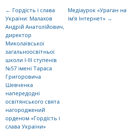
←
Гордість і слава
Медіаурок «Ураган на
України: Малахов
ім’я Інтернет»
→
Андрій Анатолійович,
директор
Миколаївської
загальноосвітньої
школи І-ІІІ ступенів
№57 імені Тараса
Григоровича
Шевченка
напередодні
освітянського свята
нагороджений
орденом «Гордість і
слава України»