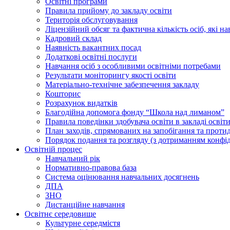
Освiтнi програми
Правила прийому до закладу освіти
Територiя обслуговування
Ліцензійний обсяг та фактична кількість осіб, які на
Кадровий склад
Наявність вакантних посад
Додатковi освiтнi послуги
Навчання осіб з особливими освітніми потребами
Результати моніторингу якості освіти
Матеріально-технічне забезпечення закладу
Кошторис
Розрахунок видатків
Благодійна допомога фонду “Школа над лиманом”
Правила поведінки здобувача освіти в закладі освіт
План заходів, спрямованих на запобігання та проти
Порядок подання та розгляду (з дотриманням конфід
Освітній процес
Навчальний рік
Нормативно-правова база
Система оцінювання навчальних досягнень
ДПА
ЗНО
Дистанційне навчання
Освітнє середовище
Культурне середмістя