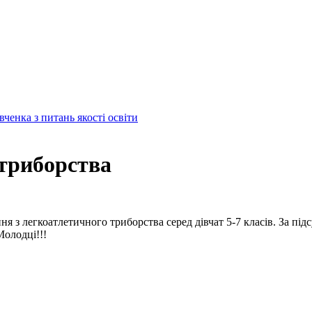
енка з питань якості освіти
 триборства
ння з легкоатлетичного триборства серед дівчат 5-7 класів. За п
олодці!!!