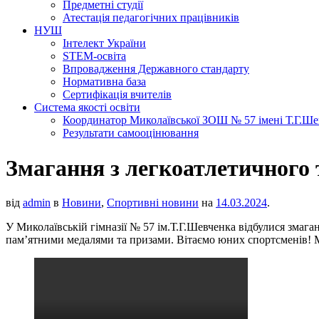
Предметні студії
Атестація педагогічних працівників
НУШ
Інтелект України
STEM-освіта
Впровадження Державного стандарту
Нормативна база
Сертифікація вчителів
Система якості освіти
Координатор Миколаївської ЗОШ № 57 імені Т.Г.Шевч
Результати самооцінювання
Змагання з легкоатлетичного
від
admin
в
Новини
,
Спортивні новини
на
14.03.2024
.
У Миколаївській гімназії № 57 ім.Т.Г.Шевченка відбулися змага
пам’ятними медалями та призами. Вітаємо юних спортсменів! М