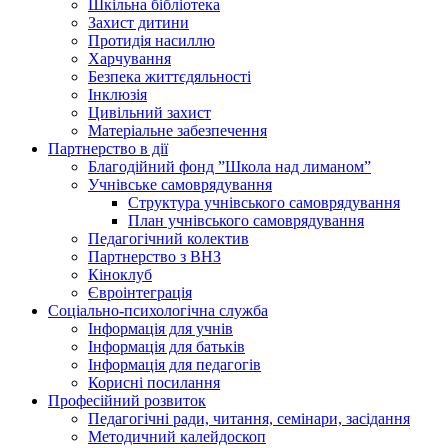
Шкільна бібліотека
Захист дитини
Протидія насиллю
Харчування
Безпека життєдяльності
Інклюзія
Цивільний захист
Матеріальне забезпечення
Партнерство в дії
Благодійний фонд ”Школа над лиманом”
Учнівське самоврядування
Структура учнiвського самоврядування
План учнiвського самоврядування
Педагогічний колектив
Партнерство з ВНЗ
Кіноклуб
Євроінтеграція
Соціально-психологічна служба
Інформація для учнів
Інформація для батьків
Інформація для педагогів
Корисні посилання
Професійний розвиток
Педагогічні ради, читання, семінари, засідання
Методичний калейдоскоп