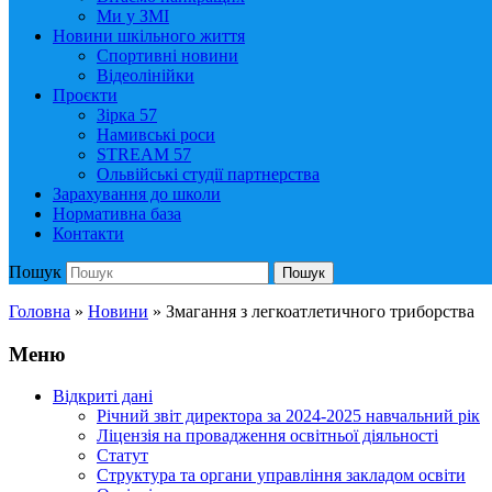
Ми у ЗМІ
Новини шкільного життя
Спортивні новини
Відеолінійки
Проєкти
Зірка 57
Намивські роси
STREAM 57
Ольвійські студії партнерства
Зарахування до школи
Нормативна база
Контакти
Пошук
Пошук
Головна
»
Новини
»
Змагання з легкоатлетичного триборства
Меню
Відкриті дані
Річний звіт директора за 2024-2025 навчальний рік
Ліцензія на провадження освітньої діяльності
Статут
Структура та органи управління закладом освіти