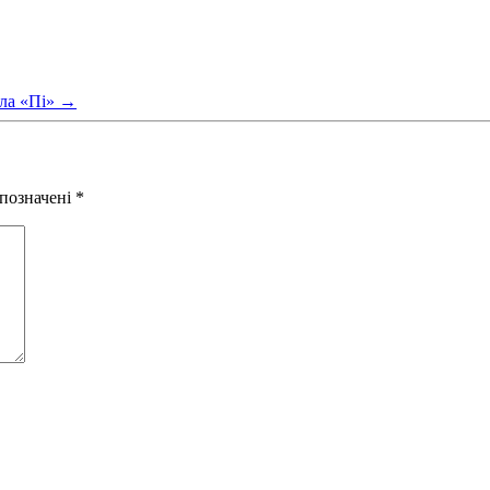
ла «Пі»
→
 позначені
*