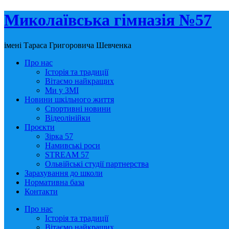
Миколаївська гімназія №57
імені Тараса Григоровича Шевченка
Про нас
Історія та традиції
Вітаємо найкращих
Ми у ЗМІ
Новини шкільного життя
Спортивні новини
Відеолінійки
Проєкти
Зірка 57
Намивські роси
STREAM 57
Ольвійські студії партнерства
Зарахування до школи
Нормативна база
Контакти
Про нас
Історія та традиції
Вітаємо найкращих