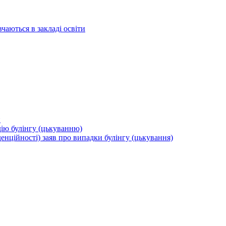
вчаються в закладі освіти
и
дію булінгу (цькуванню)
енційності) заяв про випадки булінгу (цькування)