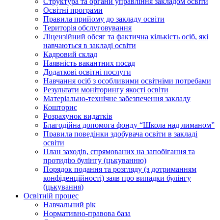
Структура та органи управління закладом освіти
Освiтнi програми
Правила прийому до закладу освіти
Територiя обслуговування
Ліцензійний обсяг та фактична кількість осіб, які
навчаються в закладі освіти
Кадровий склад
Наявність вакантних посад
Додатковi освiтнi послуги
Навчання осіб з особливими освітніми потребами
Результати моніторингу якості освіти
Матеріально-технічне забезпечення закладу
Кошторис
Розрахунок видатків
Благодійна допомога фонду “Школа над лиманом”
Правила поведінки здобувача освіти в закладі
освіти
План заходів, спрямованих на запобігання та
протидію булінгу (цькуванню)
Порядок подання та розгляду (з дотриманням
конфіденційності) заяв про випадки булінгу
(цькування)
Освітній процес
Навчальний рік
Нормативно-правова база