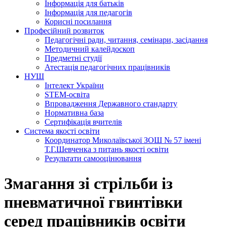
Інформація для батьків
Інформація для педагогів
Корисні посилання
Професійний розвиток
Педагогічні ради, читання, семінари, засідання
Методичний калейдоскоп
Предметні студії
Атестація педагогічних працівників
НУШ
Інтелект України
STEM-освіта
Впровадження Державного стандарту
Нормативна база
Сертифікація вчителів
Система якості освіти
Координатор Миколаївської ЗОШ № 57 імені
Т.Г.Шевченка з питань якості освіти
Результати самооцінювання
Змагання зі стрільби із
пневматичної гвинтівки
серед працівників освіти