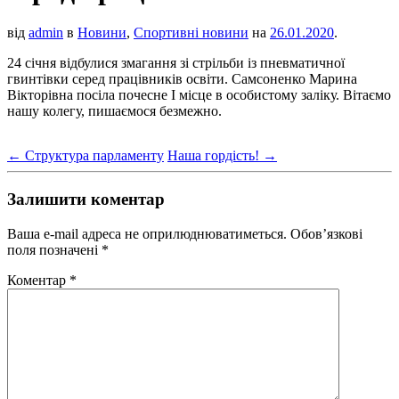
від
admin
в
Новини
,
Спортивні новини
на
26.01.2020
.
24 січня відбулися змагання зі стрільби із пневматичної
гвинтівки серед працівників освіти. Самсоненко Марина
Вікторівна посіла почесне І місце в особистому заліку. Вітаємо
нашу колегу, пишаємося безмежно.
←
Структура парламенту
Наша гордість!
→
Залишити коментар
Ваша e-mail адреса не оприлюднюватиметься.
Обов’язкові
поля позначені
*
Коментар
*