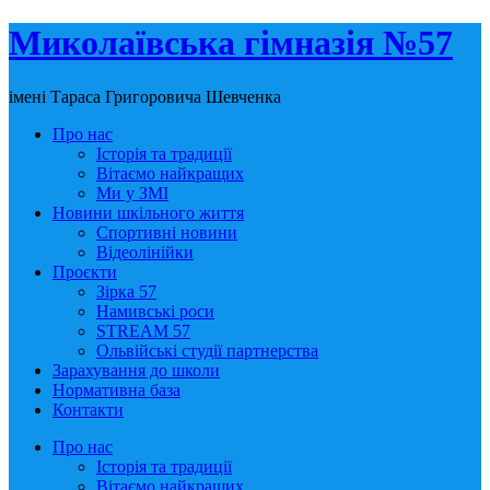
Миколаївська гімназія №57
імені Тараса Григоровича Шевченка
Про нас
Історія та традиції
Вітаємо найкращих
Ми у ЗМІ
Новини шкільного життя
Спортивні новини
Відеолінійки
Проєкти
Зірка 57
Намивські роси
STREAM 57
Ольвійські студії партнерства
Зарахування до школи
Нормативна база
Контакти
Про нас
Історія та традиції
Вітаємо найкращих