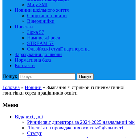
Ми у ЗМІ
Новини шкільного життя
Спортивні новини
Відеолінійки
Проєкти
Зірка 57
Намивські роси
STREAM 57
Ольвійські студії партнерства
Зарахування до школи
Нормативна база
Контакти
Пошук
Пошук
Головна
»
Новини
»
Змагання зі стрільби із пневматичної
гвинтівки серед працівників освіти
Меню
Відкриті дані
Річний звіт директора за 2024-2025 навчальний рік
Ліцензія на провадження освітньої діяльності
Статут