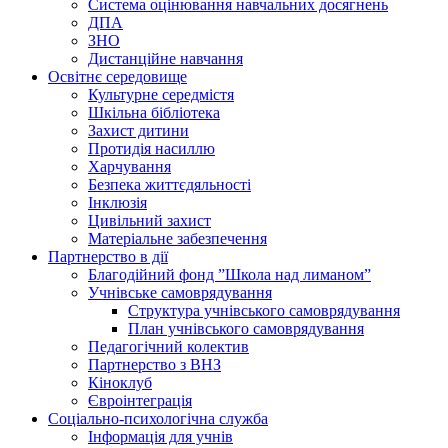
Система оцінювання навчальних досягнень
ДПА
ЗНО
Дистанційне навчання
Освітнє середовище
Культурне середмістя
Шкільна бібліотека
Захист дитини
Протидія насиллю
Харчування
Безпека життєдяльності
Інклюзія
Цивільний захист
Матеріальне забезпечення
Партнерство в дії
Благодійний фонд ”Школа над лиманом”
Учнівське самоврядування
Структура учнiвського самоврядування
План учнiвського самоврядування
Педагогічний колектив
Партнерство з ВНЗ
Кіноклуб
Євроінтеграція
Соціально-психологічна служба
Інформація для учнів