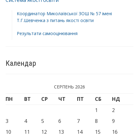
Система якості освіти
Координатор Миколаївської ЗОШ № 57 імені
Т.Г.Шевченка з питань якості освіти
Результати самооцінювання
Календар
СЕРПЕНЬ 2026
ПН
ВТ
СР
ЧТ
ПТ
СБ
НД
1
2
3
4
5
6
7
8
9
10
11
12
13
14
15
16