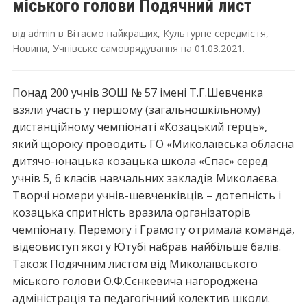
міського голови Подячний лист
від
admin
в
Вітаємо найкращих
,
Культурне середмістя
,
Новини
,
Учнівське самоврядування
на
01.03.2021
.
Понад 200 учнів ЗОШ № 57 імені Т.Г.Шевченка
взяли участь у першому (загальношкільному)
дистанційному чемпіонаті «Козацький герць»,
який щороку проводить ГО «Миколаївська обласна
дитячо-юнацька козацька школа «Спас» серед
учнів 5, 6 класів навчальних закладів Миколаєва.
Творчі номери учнів-шевченківців – дотепність і
козацька спритність вразила організаторів
чемпіонату. Перемогу і Грамоту отримала команда,
відеовиступ якої у Ютубі набрав найбільше балів.
Також Подячним листом від Миколаївського
міського голови О.Ф.Сєнкевича нагороджена
адміністрація та педагогічний колектив школи.