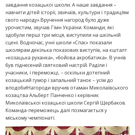
завдання козацької школи. А наше завдання –
навчити дітей історії, звичаїв, культури і традиціям
свого народу».Вручення нагород було дуже
урочистим, звучав Гімн України. Команди, які
здобули перші три місця, виступили на шкільній
сцені. Водночас, учні школи «Спас» показали
школярам декілька показових виступів, на кшталт
«козацька руханка», «бойова акробатика». В учнів
був піднесений святковий настрій. Раділи і
учасники, і переможці, – оскільки дотепний
козацький гумор і запальний танок – усім до
вподоби!Нагороди вручив отаман Миколаївського
козацтва Альберт Панченко і керівник
Миколаївської козацької школи Сергій Щербаков.
Команда-переможець далі позмагається у
міському чемпіонаті.