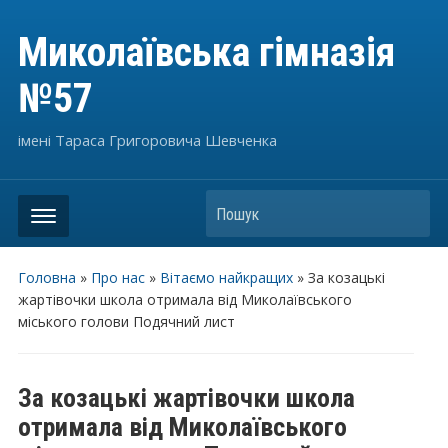
Миколаївська гімназія
№57
імені Тараса Григоровича Шевченка
Пошук
Головна
»
Про нас
»
Вітаємо найкращих
»
За козацькі
жартівочки школа отримала від Миколаївського
міського голови Подячний лист
За козацькі жартівочки школа
отримала від Миколаївського