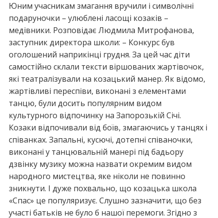
Юним учасникам змагання вручили і символічні
подаруночки – улюблені ласощі козаків –
медівники. Розповідає Людмила Митрофанова,
заступник директора школи: – Конкурс був
оголошений наприкінці грудня. За цей час діти
самостійно склали тексти віршованих жартівочок,
які театралізували на козацький манер. Як відомо,
жартівливі переспіви, виконані з елементами
танцю, були досить популярним видом
культурного відпочинку на Запорозькій Січі.
Козаки відпочивали від боїв, змагаючись у танцях і
співанках. Запальні, кусючі, дотепні співаночки,
виконані у танцювальній манері під бадьору
дзвінку музику можна назвати окремим видом
народного мистецтва, яке ніколи не повинно
зникнути. І дуже похвально, що козацька школа
«Спас» це популяризує. Слушно зазначити, що без
участі батьків не було б нашої перемоги. Згідно з