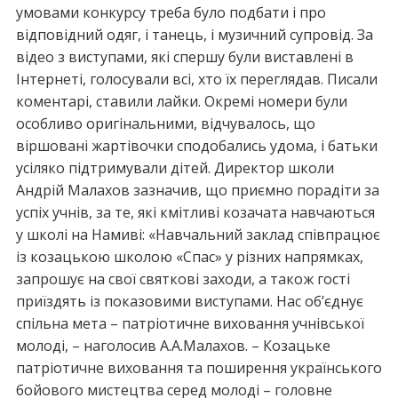
умовами конкурсу треба було подбати і про
відповідний одяг, і танець, і музичний супровід. За
відео з виступами, які спершу були виставлені в
Інтернеті, голосували всі, хто їх переглядав. Писали
коментарі, ставили лайки. Окремі номери були
особливо оригінальними, відчувалось, що
віршовані жартівочки сподобались удома, і батьки
усіляко підтримували дітей. Директор школи
Андрій Малахов зазначив, що приємно порадіти за
успіх учнів, за те, які кмітливі козачата навчаються
у школі на Намиві: «Навчальний заклад співпрацює
із козацькою школою «Спас» у різних напрямках,
запрошує на свої святкові заходи, а також гості
приїздять із показовими виступами. Нас об’єднує
спільна мета – патріотичне виховання учнівської
молоді, – наголосив А.А.Малахов. – Козацьке
патріотичне виховання та поширення українського
бойового мистецтва серед молоді – головне