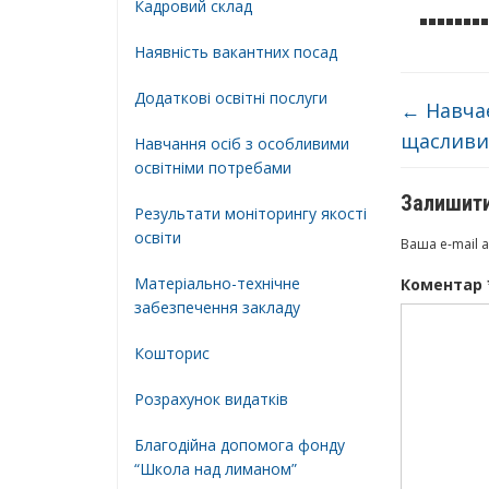
Кадровий склад
Наявність вакантних посад
Додатковi освiтнi послуги
←
Навчає
щаслив
Навчання осіб з особливими
освітніми потребами
Залишити
Результати моніторингу якості
освіти
Ваша e-mail 
Матеріально-технічне
Коментар
забезпечення закладу
Кошторис
Розрахунок видатків
Благодійна допомога фонду
“Школа над лиманом”