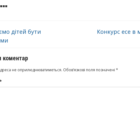
мо дітей бути
Конкурс есе в 
ими
 коментар
адреса не оприлюднюватиметься.
Обов’язкові поля позначені
*
*