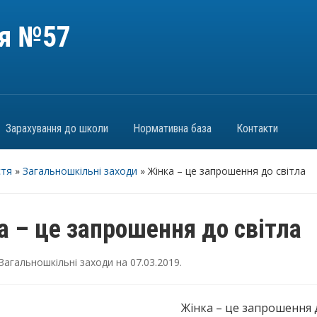
ія №57
Зарахування до школи
Нормативна база
Контакти
стя
»
Загальношкільні заходи
»
Жінка – це запрошення до світла
а – це запрошення до світла
Загальношкільні заходи
на
07.03.2019
.
Жінка – це запрошення д