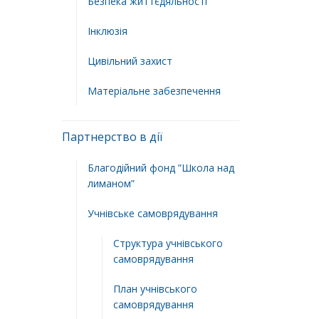
Безпека життєдяльності
Інклюзія
Цивільний захист
Матеріальне забезпечення
Партнерство в дії
Благодійний фонд ”Школа над
лиманом”
Учнівське самоврядування
Структура учнiвського
самоврядування
План учнiвського
самоврядування