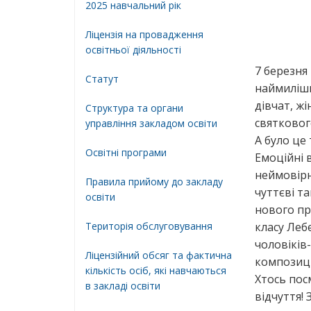
2025 навчальний рік
Ліцензія на провадження
освітньої діяльності
7 березня
Статут
наймиліши
дівчат, ж
Структура та органи
святковог
управління закладом освіти
А було це
Освiтнi програми
Емоційні 
неймовірн
Правила прийому до закладу
чуттєві та
освіти
нового пр
Територiя обслуговування
класу Леб
чоловіків
Ліцензійний обсяг та фактична
композиці
кількість осіб, які навчаються
Хтось пос
в закладі освіти
відчуття! 