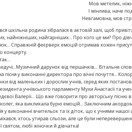
Мов метелик, ніжна
І мінлива, наче по
Невгамовна, мов стрі
 вся шкільна родина зібралася в актовій залі, щоб приві
х, найніжніших, найгарніших… Про кого це ми? Про дів
інок… Справжній феєрверк емоцій отримав кожен присут
о концерту.
 так…
ведучі…Музичний дарунок від першачків… Вітальне слов
а пісня у виконанні директора про вічні почуття… Колор
нки від маленьких і дорослих учнів, серед яких постанов
езидента учнівського парламенту Мухи Анастасії та учен
едєвої Валерії… Що вже говорити про авторську пісню в
-колег, яка викликала бурю емоцій… Заключним акордом
я у виконанні вчительок та їх діток, що є учнями нашої
міхався, хтось утирав сльози, але це були неперевершен
Зі святом, любі жіночки й дівчатка!