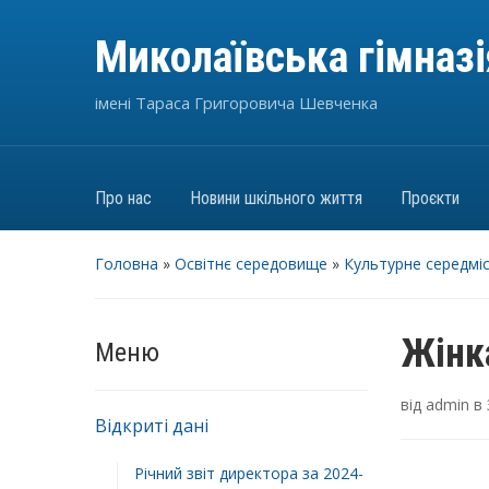
Миколаївська гімназ
імені Тараса Григоровича Шевченка
Про нас
Новини шкільного життя
Проєкти
Головна
»
Освітнє середовище
»
Культурне середмі
Жінк
Меню
від
admin
в
Відкриті дані
Річний звіт директора за 2024-