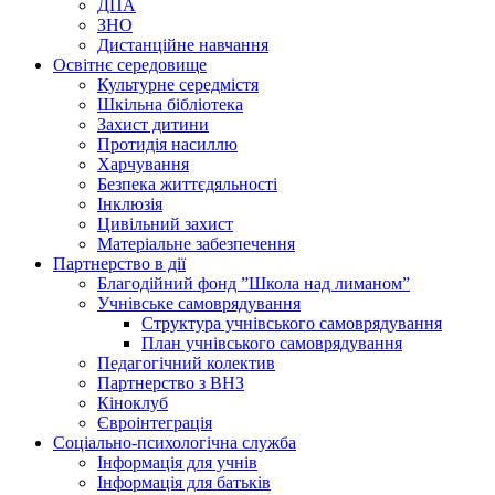
ДПА
ЗНО
Дистанційне навчання
Освітнє середовище
Культурне середмістя
Шкільна бібліотека
Захист дитини
Протидія насиллю
Харчування
Безпека життєдяльності
Інклюзія
Цивільний захист
Матеріальне забезпечення
Партнерство в дії
Благодійний фонд ”Школа над лиманом”
Учнівське самоврядування
Структура учнiвського самоврядування
План учнiвського самоврядування
Педагогічний колектив
Партнерство з ВНЗ
Кіноклуб
Євроінтеграція
Соціально-психологічна служба
Інформація для учнів
Інформація для батьків