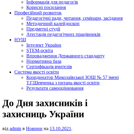
Інформація для педагогів
Корисні посилання
Професійний розвиток
Педагогічні ради, читання, семінари, засідання
Методичний калейдоскоп
Предметні студії
Атестація педагогічних працівників
НУШ
Інтелект України
STEM-освіта
Впровадження Державного стандарту
Нормативна база
Сертифікація вчителів
Система якості освіти
Координатор Миколаївської ЗОШ № 57 імені
Т.Г.Шевченка з питань якості освіти
Результати самооцінювання
До Дня захисників і
захисниць України
від
admin
в
Новини
на
13.10.2021
.