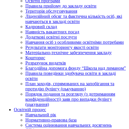
Освiтнi програми
Правила прийому до закладу освіти
Територiя обслуговування
Ліцензійний обсяг та фактична кількість осіб, які
навчаються в закладі освіти
Кадровий склад
Наявність вакантних посад
Додатковi освiтнi послуги
Навчання осіб з особливими освітніми потребами
Результати моніторингу якості освіти
Матеріально-технічне забезпечення закладу
Кошторис
Розрахунок видатків
Благодійна допомога фонду “Школа над лиманом”
Правила поведінки здобувача освіти в закладі
освіти
План заходів, спрямованих на запобігання та
протидію булінгу (цькуванню)
Порядок подання та розгляду (з дотриманням
конфіденційності) заяв про випадки булінгу
(цькування)
Освітній процес
Навчальний рік
Нормативно-правова база
Система оцінювання навчальних досягнень