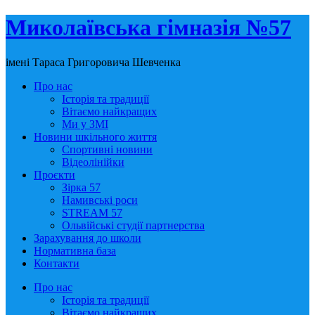
Миколаївська гімназія №57
імені Тараса Григоровича Шевченка
Про нас
Історія та традиції
Вітаємо найкращих
Ми у ЗМІ
Новини шкільного життя
Спортивні новини
Відеолінійки
Проєкти
Зірка 57
Намивські роси
STREAM 57
Ольвійські студії партнерства
Зарахування до школи
Нормативна база
Контакти
Про нас
Історія та традиції
Вітаємо найкращих