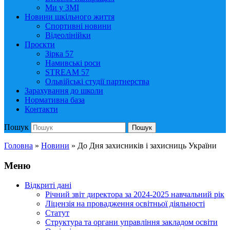
Ми у ЗМІ
Новини шкільного життя
Спортивні новини
Відеолінійки
Проєкти
Зірка 57
Намивські роси
STREAM 57
Ольвійські студії партнерства
Зарахування до школи
Нормативна база
Контакти
Пошук
Пошук
Головна
»
Новини
»
До Дня захисників і захисниць України
Меню
Відкриті дані
Річний звіт директора за 2024-2025 навчальний рік
Ліцензія на провадження освітньої діяльності
Статут
Структура та органи управління закладом освіти