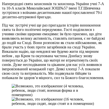
Напередодні свята захисників та захисниць України учні 7-А
та 10-А класів Миколаївської ЗОШ№57 імені Т.Г.Шевченка
зустрілися з воїнами-десантниками нашої прославленої 79-ї
десантно-штурмової бригади.
Під час зустрічі учні ще раз пригадали історію виникнення
свята та його політичні передумови. Гості поділилися з
учнями своїми щирими емоціями: їм було приємно, що діти
виявляють велику активність, ставлять питання, є не байдужі
до подій на Сході. Вони розповіли як стали військовими, як
брали участь у боях проти загарбників на сході України.
Виказали надію, що невдовзі ми будемо жити під мирним
небом , що Крим та окупована частина Донбасу знову
повернуться до України, що матері не втрачатимуть своїх
синів. Дуже несподіваним та цікавим для нас усіх виявився
імпровізований козацький гарт. Деякі хлопці 7-А показали
свою силу та витривалість. Ми подякували бійцям та
побажали їм здоров’я міцного, сил та Божого благословення.