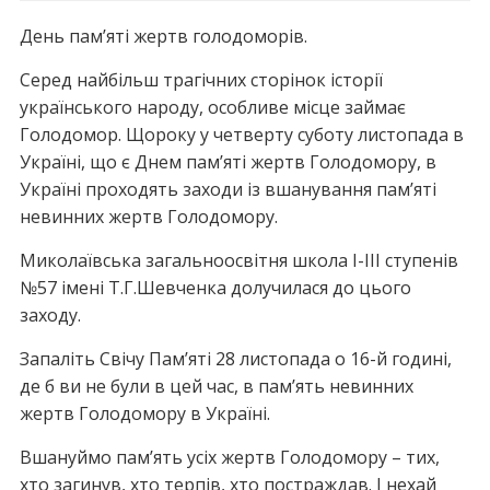
День пам’яті жертв голодоморів.
Серед найбільш трагічних сторінок історії
українського народу, особливе місце займає
Голодомор. Щороку у четверту суботу листопада в
Україні, що є Днем пам’яті жертв Голодомору, в
Україні проходять заходи із вшанування пам’яті
невинних жертв Голодомору.
Миколаївська загальноосвітня школа І-ІІІ ступенів
№57 імені Т.Г.Шевченка долучилася до цього
заходу.
Запаліть Свічу Пам’яті 28 листопада о 16-й годині,
де б ви не були в цей час, в пам’ять невинних
жертв Голодомору в Україні.
Вшануймо пам’ять усіх жертв Голодомору – тих,
хто загинув, хто терпів, хто постраждав. І нехай