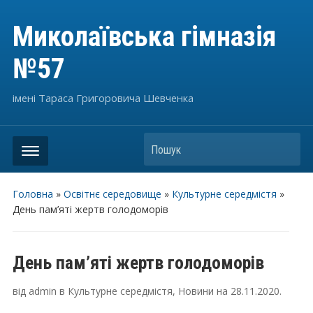
Миколаївська гімназія
№57
імені Тараса Григоровича Шевченка
Пошук
Головна
»
Освітнє середовище
»
Культурне середмістя
»
День пам’яті жертв голодоморів
День пам’яті жертв голодоморів
від
admin
в
Культурне середмістя
,
Новини
на
28.11.2020
.