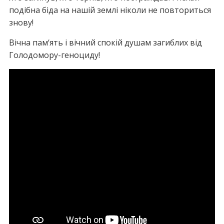
подібна біда на нашій землі ніколи не повториться
знову!
Вічна пам‘ять і вічний спокій душам загиблих від
Голодомору-геноциду!