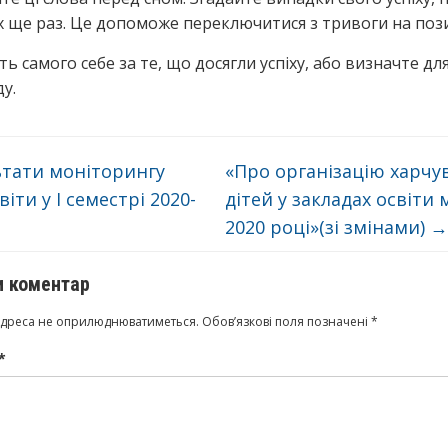
їх ще раз. Це допоможе переключитися з тривоги на поз
ть самого себе за те, що досягли успіху, або визначте дл
у.
тати моніторингу
«Про організацію харчу
віти у І семестрі 2020-
дітей у закладах освіти м
2020 році»(зі змінами)
→
 коментар
адреса не оприлюднюватиметься.
Обов’язкові поля позначені
*
*