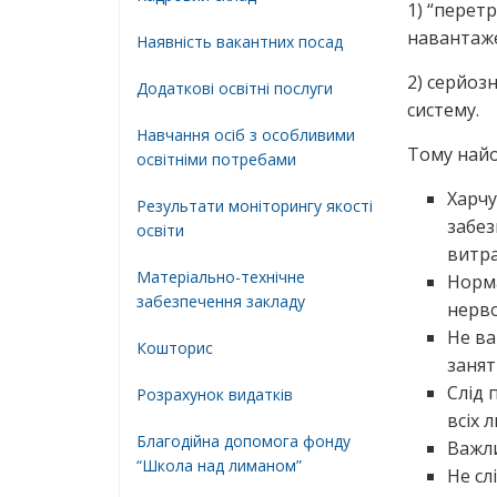
1) “перет
навантаже
Наявність вакантних посад
2) серйоз
Додатковi освiтнi послуги
систему.
Навчання осіб з особливими
Тому найо
освітніми потребами
Харчу
Результати моніторингу якості
забез
освіти
витра
Матеріально-технічне
Норм
забезпечення закладу
нерво
Не ва
Кошторис
занят
Слід 
Розрахунок видатків
всіх 
Благодійна допомога фонду
Важли
“Школа над лиманом”
Не сл