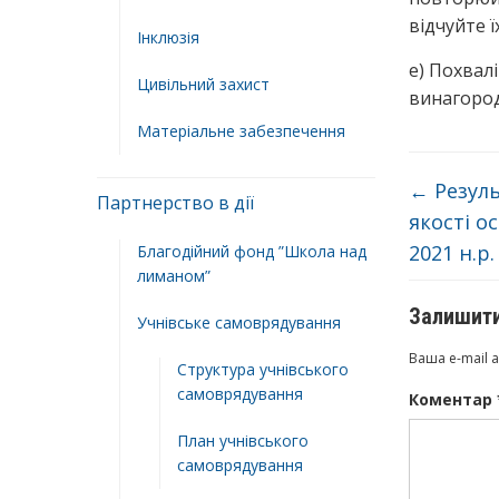
відчуйте 
Інклюзія
е) Похвалі
Цивільний захист
винагород
Матеріальне забезпечення
←
Резуль
Партнерство в дії
якості ос
2021 н.р.
Благодійний фонд ”Школа над
лиманом”
Залишити
Учнівське самоврядування
Ваша e-mail 
Структура учнiвського
самоврядування
Коментар
План учнiвського
самоврядування