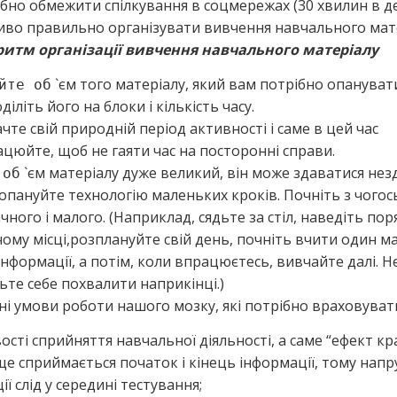
бно обмежити спілкування в соцмережах (30 хвилин в д
во правильно організувати вивчення навчального мате
ритм організації вивчення навчального матеріалу
`єм того матеріалу, який вам потрібно опануват
йте об
діліть його на блоки і кількість часу.
чте свій природній період активності і саме в цей час
цюйте, щоб не гаяти час на посторонні справи.
о
`єм матеріалу дуже великий, він може здаватися нез
об
опануйте технологію маленьких кроків. Почніть з чогос
чного і малого. (Наприклад, сядьте за стіл, наведіть пор
ому місці,розплануйте свій день, почніть вчити один 
інформації, а потім, коли впрацюєтесь, вивчайте далі. Н
ьте себе похвалити наприкінці.)
ні умови роботи нашого мозку, які потрібно враховуват
вості сприйняття навчальної діяльності, а саме “ефект кр
е сприймається початок і кінець інформації, тому нап
ції слід у середині тестування;