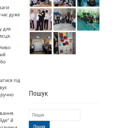
ваги:
 час дуже
у для
ісця.
жливо
кий
або
атися під
вує
Пошук
зручно
Пошук
вання.
йде” й
Пошук
 подумки