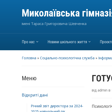
Миколаївська гімназ
імені Тараса Григоровича Шевченка
Про нас
Новини шкільного життя
Проєкт
Головна
»
Соціально-психологічна служба
»
Інформа
ГОТУ
Меню
від
admin
в
Відкриті дані
Річний звіт директора за 2024-
Психологі
2025 навчальний рік