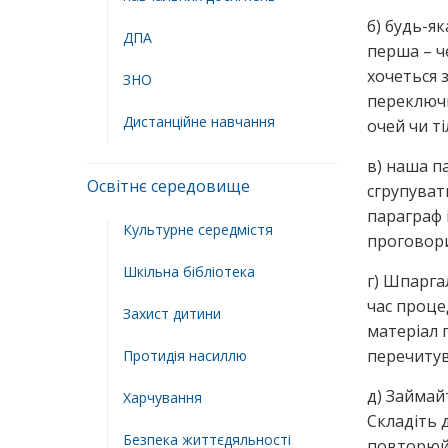
б) будь-я
ДПА
перша – ч
хочеться 
ЗНО
переключи
Дистанційне навчання
очей чи ті
в) наша п
Освітнє середовище
сгрупуват
параграф 
Культурне середмістя
проговори
Шкільна бібліотека
г) Шпарга
час проце
Захист дитини
матеріал 
перечитув
Протидія насиллю
д) Займай
Харчування
Складіть 
Безпека життєдяльності
повторюйт