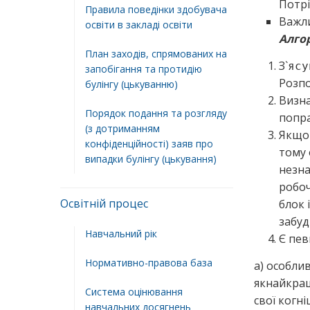
Потрі
Правила поведінки здобувача
Важли
освіти в закладі освіти
Алго
План заходів, спрямованих на
З`
ясу
запобігання та протидію
Розпо
булінгу (цькуванню)
Визна
Порядок подання та розгляду
попра
(з дотриманням
Якщ
конфіденційності) заяв про
тому 
випадки булінгу (цькування)
незна
робоч
Освітній процес
блок 
забуд
Навчальний рік
Є пев
Нормативно-правова база
а) особли
якнайкращ
Система оцінювання
свої когні
навчальних досягнень