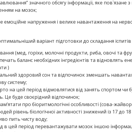
равлювання” значного обсягу інформації, яке пов`язане 
нням на мозок;
не емоційне напруження і велике навантаження на нерв
птимальніший варіант підготовки до складання іспитів 
вання (мед, горіхи, молочні продукти, риба, овочі та фр
печать баланс необхідних інгредієнтів та відновлять ен
ти )
альний здоровий сон та відпочинок зменшать наванта
ву систему;
рто на цей період відмовлятися від занять спортом чи 
ь. Це буде своєрідний відпочинок;
пам’ятати про біоритмологічні особливості (сова-жайвор
людей рівень біологічної активності знижений із 17 до 18
во пить чисту воду;
ід в цей період перевантажувати мозок іншою інформац