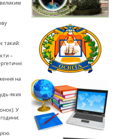
з великим
ову
є такий:
укти –
ергетичні
ження на
будь-яких
онок). У
 години;
ією.