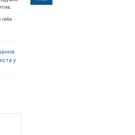
итив.
я себе
вання
іста у