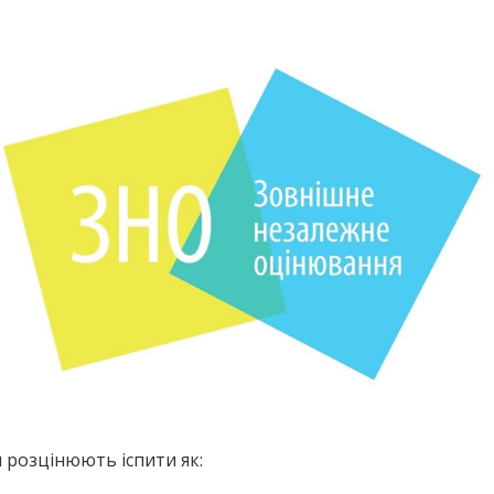
 розцінюють іспити як: