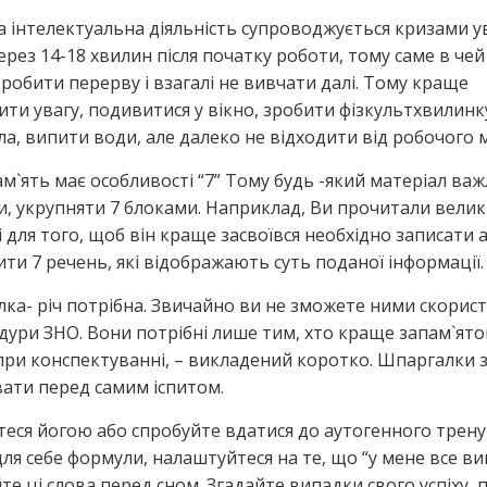
ка інтелектуальна діяльність супроводжується кризами у
ерез 14-18 хвилин після початку роботи, тому саме в чей
зробити перерву і взагалі не вивчати далі. Тому краще
ти увагу, подивитися у вікно, зробити фізкультхвилинк
ла, випити води, але далеко не відходити від робочого м
ам`ять має особливості “7” Тому будь -який матеріал ва
и, укрупняти 7 блоками. Наприклад, Ви прочитали вели
і для того, щоб він краще засвоївся необхідно записати 
ти 7 речень, які відображають суть поданої інформації.
лка- річ потрібна. Звичайно ви не зможете ними скорист
дури ЗНО. Вони потрібні лише тим, хто краще запам`ято
при конспектуванні, – викладений коротко. Шпаргалки 
ати перед самим іспитом.
теся йогою або спробуйте вдатися до аутогенного трену
для себе формули, налаштуйтеся на те, що “у мене все ви
е ці слова перед сном. Згадайте випадки свого успіху,