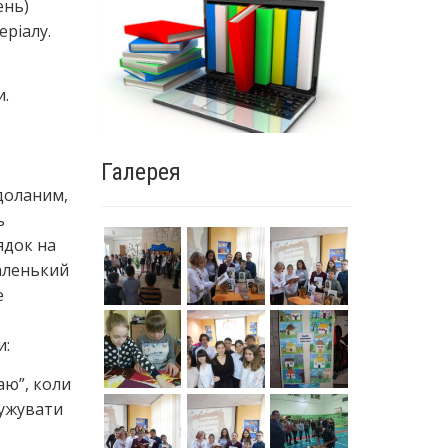
ень)
ріалу.
и.
Галерея
доланим,
ь
ядок на
маленький
е
и:
аю”, коли
ружувати