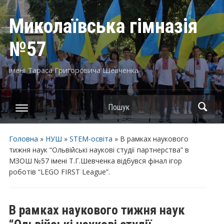
Миколаївська гімназія
№57
імені Тараса Григоровича Шевченка
Пошук
Головна
»
НУШ
»
STEM-освіта
»
В рамках наукового
тижня наук “Ольвійські наукові студії партнерства” в
МЗОШ №57 імені Т.Г.Шевченка відбувся фінал ігор
роботів “LEGO FIRST League”.
В рамках наукового тижня наук