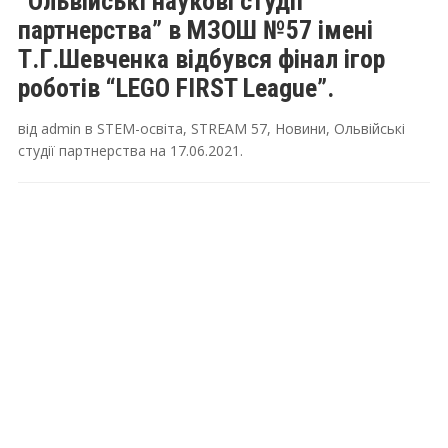
“Ольвійські наукові студії
партнерства” в МЗОШ №57 імені
Т.Г.Шевченка відбувся фінал ігор
роботів “LEGO FIRST League”.
від
admin
в
STEM-освіта
,
STREAM 57
,
Новини
,
Ольвійські
студії партнерства
на
17.06.2021
.