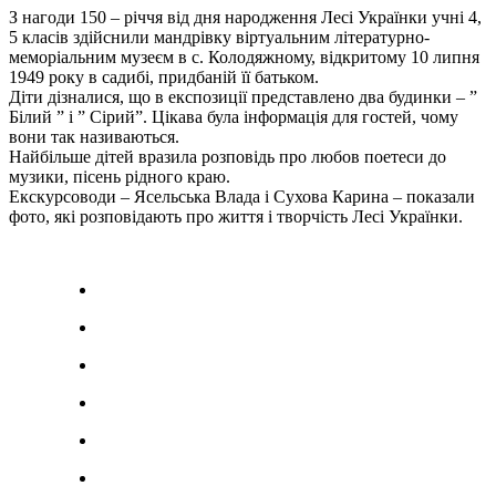
З нагоди 150 – річчя від дня народження Лесі Українки учні 4,
5 класів здійснили мандрівку віртуальним літературно-
меморіальним музеєм в с. Колодяжному, відкритому 10 липня
1949 року в садибі, придбаній її батьком.
Діти дізналися, що в експозиції представлено два будинки – ”
Білий ” і ” Сірий”. Цікава була інформація для гостей, чому
вони так називаються.
Найбільше дітей вразила розповідь про любов поетеси до
музики, пісень рідного краю.
Екскурсоводи – Ясельська Влада і Сухова Карина – показали
фото, які розповідають про життя і творчість Лесі Українки.