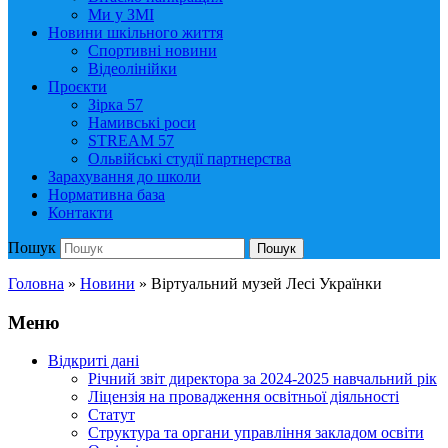
Ми у ЗМІ
Новини шкільного життя
Спортивні новини
Відеолінійки
Проєкти
Зірка 57
Намивські роси
STREAM 57
Ольвійські студії партнерства
Зарахування до школи
Нормативна база
Контакти
Пошук
Пошук
Головна
»
Новини
»
Віртуальний музей Лесі Українки
Меню
Відкриті дані
Річний звіт директора за 2024-2025 навчальний рік
Ліцензія на провадження освітньої діяльності
Статут
Структура та органи управління закладом освіти