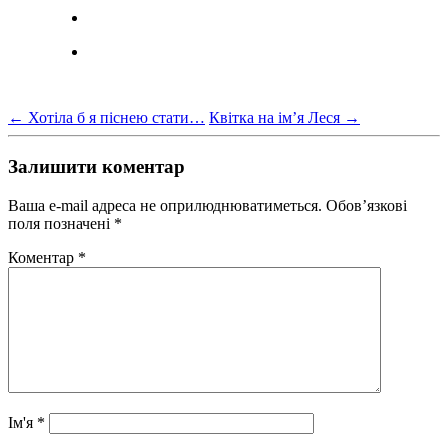
←
Хотіла б я піснею стати…
Квітка на ім’я Леся
→
Залишити коментар
Ваша e-mail адреса не оприлюднюватиметься.
Обов’язкові
поля позначені
*
Коментар
*
Ім'я
*