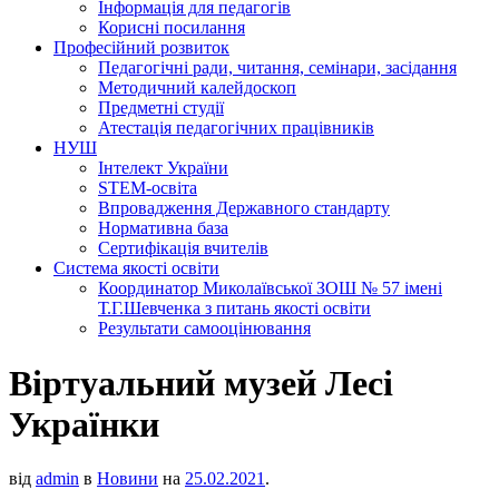
Інформація для педагогів
Корисні посилання
Професійний розвиток
Педагогічні ради, читання, семінари, засідання
Методичний калейдоскоп
Предметні студії
Атестація педагогічних працівників
НУШ
Інтелект України
STEM-освіта
Впровадження Державного стандарту
Нормативна база
Сертифікація вчителів
Система якості освіти
Координатор Миколаївської ЗОШ № 57 імені
Т.Г.Шевченка з питань якості освіти
Результати самооцінювання
Віртуальний музей Лесі
Українки
від
admin
в
Новини
на
25.02.2021
.