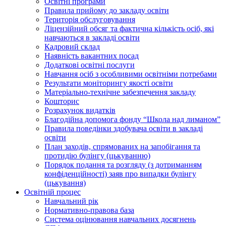
Освiтнi програми
Правила прийому до закладу освіти
Територiя обслуговування
Ліцензійний обсяг та фактична кількість осіб, які
навчаються в закладі освіти
Кадровий склад
Наявність вакантних посад
Додатковi освiтнi послуги
Навчання осіб з особливими освітніми потребами
Результати моніторингу якості освіти
Матеріально-технічне забезпечення закладу
Кошторис
Розрахунок видатків
Благодійна допомога фонду “Школа над лиманом”
Правила поведінки здобувача освіти в закладі
освіти
План заходів, спрямованих на запобігання та
протидію булінгу (цькуванню)
Порядок подання та розгляду (з дотриманням
конфіденційності) заяв про випадки булінгу
(цькування)
Освітній процес
Навчальний рік
Нормативно-правова база
Система оцінювання навчальних досягнень