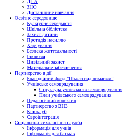
ДПА
ЗНО
Дистанційне навчання
Освітнє середовище
Культурне середмістя
Шкільна бібліотека
Захист дитини
Протидія насиллю
Харчування
Безпека життєдяльності
Інклюзія
Цивільний захист
Матеріальне забезпечення
Партнерство в дії
Благодійний фонд ”Школа над лиманом”
Учнівське самоврядування
Структура учнiвського самоврядування
План учнiвського самоврядування
Педагогічний колектив
Партнерство з ВНЗ
Кіноклуб
Євроінтеграція
Соціально-психологічна служба
Інформація для учнів
Інформація для батьків