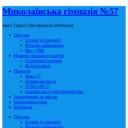
Миколаївська гімназія №57
імені Тараса Григоровича Шевченка
Про нас
Історія та традиції
Вітаємо найкращих
Ми у ЗМІ
Новини шкільного життя
Спортивні новини
Відеолінійки
Проєкти
Зірка 57
Намивські роси
STREAM 57
Ольвійські студії партнерства
Зарахування до школи
Нормативна база
Контакти
Про нас
Історія та традиції
Вітаємо найкращих