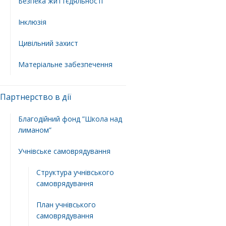
Безпека життєдяльності
Інклюзія
Цивільний захист
Матеріальне забезпечення
Партнерство в дії
Благодійний фонд ”Школа над
лиманом”
Учнівське самоврядування
Структура учнiвського
самоврядування
План учнiвського
самоврядування