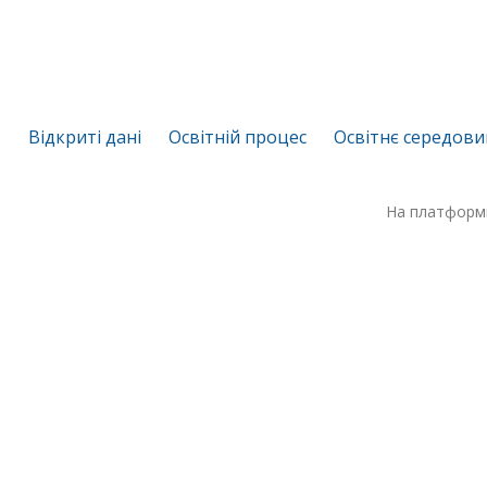
Відкриті дані
Освітній процес
Освітнє середов
На платформ