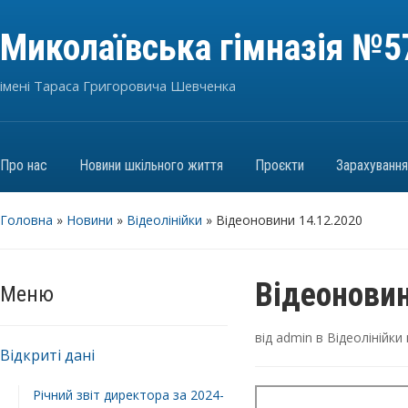
Миколаївська гімназія №5
імені Тараса Григоровича Шевченка
Про нас
Новини шкільного життя
Проєкти
Зарахуванн
Головна
»
Новини
»
Відеолінійки
»
Відеоновини 14.12.2020
Відеоновин
Меню
від
admin
в
Відеолінійки
Відкриті дані
Річний звіт директора за 2024-