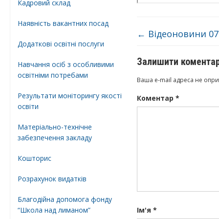
Кадровий склад
Наявність вакантних посад
←
Відеоновини 07.
Додатковi освiтнi послуги
Залишити комента
Навчання осіб з особливими
освітніми потребами
Ваша e-mail адреса не опр
Результати моніторингу якості
Коментар
*
освіти
Матеріально-технічне
забезпечення закладу
Кошторис
Розрахунок видатків
Благодійна допомога фонду
“Школа над лиманом”
Ім'я
*