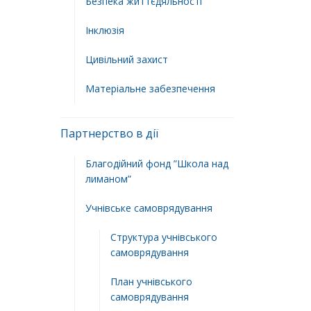
Безпека життєдяльності
Інклюзія
Цивільний захист
Матеріальне забезпечення
Партнерство в дії
Благодійний фонд ”Школа над
лиманом”
Учнівське самоврядування
Структура учнiвського
самоврядування
План учнiвського
самоврядування