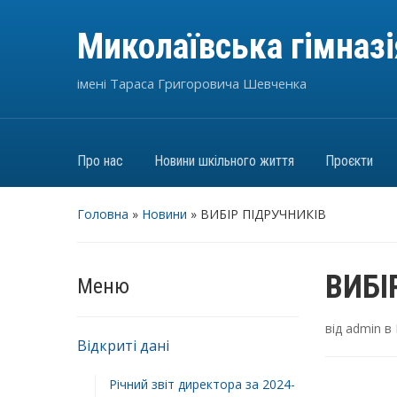
Миколаївська гімназ
імені Тараса Григоровича Шевченка
Про нас
Новини шкільного життя
Проєкти
Головна
»
Новини
»
ВИБІР ПІДРУЧНИКІВ
ВИБІ
Меню
від
admin
в
Відкриті дані
Річний звіт директора за 2024-