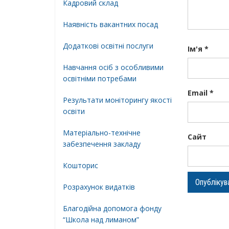
Кадровий склад
Наявність вакантних посад
Додатковi освiтнi послуги
Ім'я
*
Навчання осіб з особливими
освітніми потребами
Email
*
Результати моніторингу якості
освіти
Матеріально-технічне
Сайт
забезпечення закладу
Кошторис
Розрахунок видатків
Благодійна допомога фонду
“Школа над лиманом”