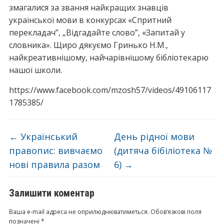
змагалися за звання найкращих знавців
української мови в конкурсах «Спритний
перекладач”, „Відгадайте слово”, «Запитай у
словника». Щиро дякуємо Гринько Н.М.,
найкреативнішому, найчарівнішому бібліотекарю
нашої школи.
https://www.facebook.com/mzosh57/videos/49106117
1785385/
←
Український
День рідної мови
правопис: вивчаємо
(дитяча бібіліотека №
нові правила разом
6)
→
Залишити коментар
Ваша e-mail адреса не оприлюднюватиметься.
Обов’язкові поля
позначені
*