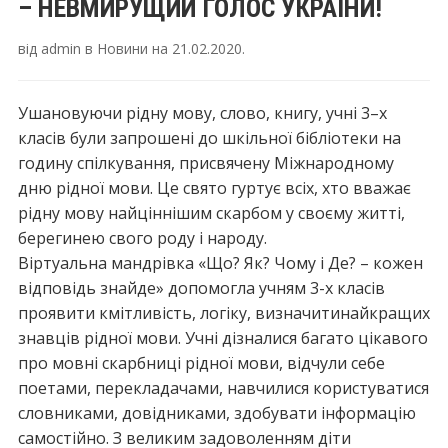
– НЕВМИРУЩИЙ ГОЛОС УКРАЇНИ!
від
admin
в
Новини
на
21.02.2020
.
Ушановуючи рідну мову, слово, книгу, учні 3–х
класів були запрошені до шкільної бібліотеки на
годину спілкування, присвячену Міжнародному
дню рідної мови. Це свято гуртує всіх, хто вважає
рідну мову найціннішим скарбом у своєму житті,
берегинею свого роду і народу.
Віртуальна мандрівка «Що? Як? Чому і Де? – кожен
відповідь знайде» допомогла учням 3-х класів
проявити кмітливість, логіку, визначитинайкращих
знавців рідної мови. Учні дізналися багато цікавого
про мовні скарбниці рідної мови, відчули себе
поетами, перекладачами, навчилися користуватися
словниками, довідниками, здобувати інформацію
самостійно. З великим задоволенням діти