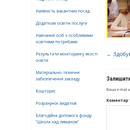
Наявність вакантних посад
Додатковi освiтнi послуги
Навчання осіб з особливими
освітніми потребами
←
Здобув
Результати моніторингу якості
освіти
Матеріально-технічне
Залишити
забезпечення закладу
Ваша e-mail 
Кошторис
Коментар
Розрахунок видатків
Благодійна допомога фонду
“Школа над лиманом”