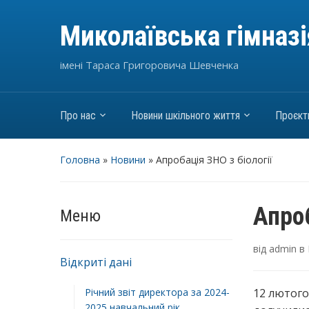
Миколаївська гімназ
імені Тараса Григоровича Шевченка
Про нас
Новини шкільного життя
Проєкт
Головна
»
Новини
»
Апробація ЗНО з біології
Апроб
Меню
від
admin
в
Відкриті дані
Річний звіт директора за 2024-
12 лютого
2025 навчальний рік