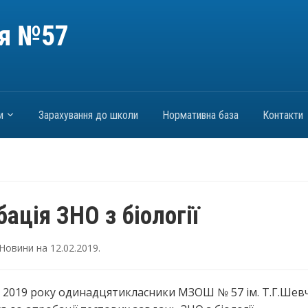
ія №57
и
Зарахування до школи
Нормативна база
Контакти
ація ЗНО з біології
Новини
на
12.02.2019
.
 2019 року одинадцятикласники МЗОШ № 57 ім. Т.Г.Шев