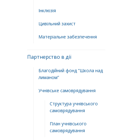
Інклюзія
Цивільний захист
Матеріальне забезпечення
Партнерство в дії
Благодійний фонд ”Школа над
лиманом”
Учнівське самоврядування
Структура учнiвського
самоврядування
План учнiвського
самоврядування