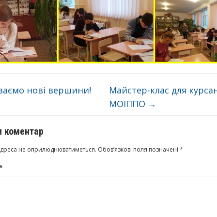
аємо нові вершини!
Майстер-клас для курса
МОІППО
→
 коментар
адреса не оприлюднюватиметься.
Обов’язкові поля позначені
*
*