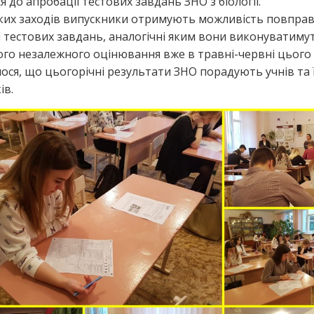
 до апробації тестових завдань ЗНО з біології.
аких заходів випускники отримують можливість повправ
 тестових завдань, аналогічні яким вони виконуватимут
го незалежного оцінювання вже в травні-червні цього 
ося, що цьогорічні результати ЗНО порадують учнів та 
ів.