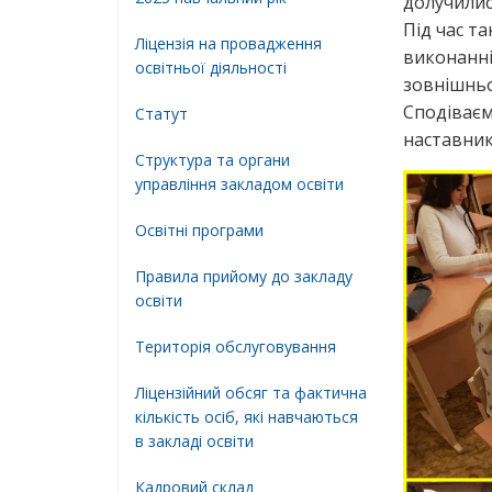
долучилися
Під час т
Ліцензія на провадження
виконанні
освітньої діяльності
зовнішньо
Сподіваєм
Статут
наставник
Структура та органи
управління закладом освіти
Освiтнi програми
Правила прийому до закладу
освіти
Територiя обслуговування
Ліцензійний обсяг та фактична
кількість осіб, які навчаються
в закладі освіти
Кадровий склад