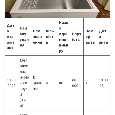
Назв
Дат
Най
а
а
При
Кіль
Ном
Дат
мен
оди
Варт
отр
знач
кіст
ер
а
уван
ниці
ість
има
ення
ь
акта
акта
ня
вимі
ння
ру
Мет
алоп
ласт
икові
В
10.03
68
10.03
конс
їдаль
6
шт
1
.2025
000
.25
трук
ню
ції
(вікн
а)
Мет