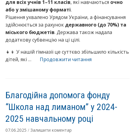
для всіх учнів 1–11 класів
, які навчаються
очно
або у змішаному форматі
.
Рішення ухвалено Урядом України, а фінансування
здійснюється за рахунок
державного (до 70%) та
міського бюджетів
. Держава також надала
додаткову субвенцію на ці цілі.
👧👦 У нашій гімназії це суттєво збільшило кількість
“📢
дітей, які …
Продовжити читання
Безкоштовне
харчування
для
всіх
Благодійна допомога фонду
учнів
—
“Школа над лиманом” у 2024-
турбота
2025 навчальному році
про
наших
07.06.2025
/
Залишити коментар
дітей!