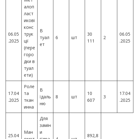
алоп
ласт
икові
конс
В
06.05
трук
30
06.05
туал
6
шт
2
.2025
ції
111
.2025
ет
(пере
горо
дки в
туал
ети)
Роле
В
17.04
та
10
17.04
їдаль
8
шт
3
.2025
ткан
607
.2025
ню
инна
Для
замін
Ман
и
25.04
892,8
омет
гідра
4
шт