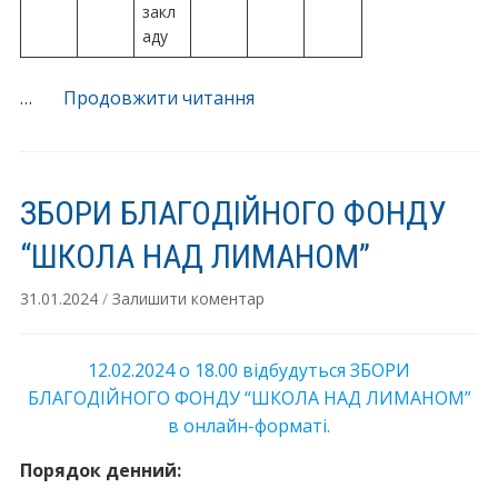
закл
аду
“Благодійна
…
Продовжити читання
допомога
фонду
“Школа
ЗБОРИ БЛАГОДІЙНОГО ФОНДУ
над
лиманом”
“ШКОЛА НАД ЛИМАНОМ”
у
2024-
31.01.2024
/
Залишити коментар
2025
навчальному
12.02.2024 о 18.00 відбудуться ЗБОРИ
році”
БЛАГОДІЙНОГО ФОНДУ “ШКОЛА НАД ЛИМАНОМ”
в онлайн-форматі.
Порядок денний: