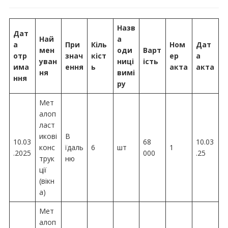
🍎”
Назв
Дат
Най
а
а
При
Кіль
Ном
Дат
мен
оди
Варт
отр
знач
кіст
ер
а
уван
ниці
ість
има
ення
ь
акта
акта
ня
вимі
ння
ру
Мет
алоп
ласт
икові
В
10.03
68
10.03
конс
їдаль
6
шт
1
.2025
000
.25
трук
ню
ції
(вікн
а)
Мет
алоп