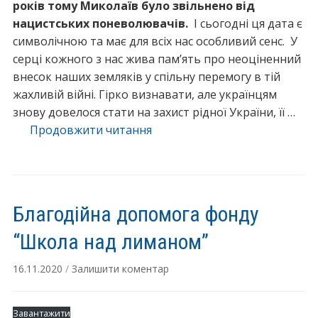
років тому Миколаїв було звільнено від
нацистських поневолювачів.
І сьогодні ця дата є
символічною та має для всіх нас особливий сенс. У
серці кожного з нас жива пам’ять про неоціненний
внесок наших земляків у спільну перемогу в тій
жахливій війні. Гірко визнавати, але українцям
знову довелося стати на захист рідної України, її …
“До
Продовжити читання
дня
визволення
Миколаєва”
Благодійна допомога фонду
“Школа над лиманом”
16.11.2020
/
Залишити коментар
Завантажити