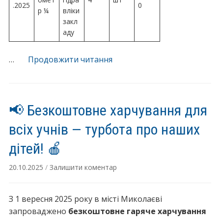
.2025
0
р ¼
вліки
закл
аду
“Благодійна
…
Продовжити читання
допомога
фонду
“Школа
📢 Безкоштовне харчування для
над
лиманом”
всіх учнів — турбота про наших
у
2025
дітей! 🍎
році”
20.10.2025
/
Залишити коментар
З 1 вересня 2025 року в місті Миколаєві
запроваджено
безкоштовне гаряче харчування