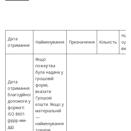
Назв
Дата
Найменування
Призначення
Кількість
один
отримання
вимі
Якщо
пожертва
була надана у
грошовій
Дата
формі,
отримання
вказати
благодійної
Грошові
допомоги у
кошти. Якщо у
форматі
матеріальній
ISO 8601
—
(рррр-мм-
найменування
дд).
товарів,