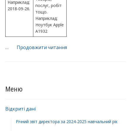
Наприклад:
послуг, робіт
2018-09-26.
тощо.
Наприклад:
Ноутбук Apple
A1932
“Благодійна
…
Продовжити читання
допомога
фонду
“Школа
над
лиманом””
Меню
Відкриті дані
Річний звіт директора за 2024-2025 навчальний рік