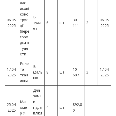
ласт
икові
конс
В
06.05
трук
30
06.05
туал
6
шт
2
.2025
ції
111
.2025
ет
(пере
горо
дки в
туал
ети)
Роле
В
17.04
та
10
17.04
їдаль
8
шт
3
.2025
ткан
607
.2025
ню
инна
Для
замін
Ман
и
25.04
892,8
омет
гідра
4
шт
.2025
0
р ¼
вліки