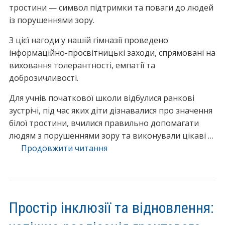
А
тростини — символ підтримки та поваги до людей
:
із порушеннями зору.
М
З цієї нагоди у нашій
гімназії проведено
І
інформаційно-просвітницькі заходи, спрямовані на
Ж
виховання толерантності, емпатії та
Н
доброзичливості.
А
Р
Для учнів початкової школи відбулися ранкові
О
зустрічі, під час яких діти дізнавалися про значення
Д
білої тростини, вчилися правильно допомагати
Н
людям з порушеннями зору та виконували цікаві …
И
Продовжити читання
“
Й
Д
Д
е
Е
н
Н
ь
Ь
Простір інклюзії та відновлення:
б
Т
і