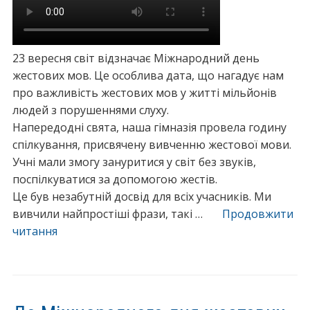
а
о
р
Д
е
н
а
23 вересня світ відзначає Міжнародний день
я
л
жестових мов. Це особлива дата, що нагадує нам
«
і
про важливість жестових мов у житті мільйонів
б
з
людей з порушеннями слуху.
і
а
Напередодні свята, наша гімназія провела годину
л
ц
спілкування, присвячену вивченню жестової мови.
о
і
Учні мали змогу зануритися у світ без звуків,
ї
я
поспілкуватися за допомогою жестів.
т
г
Це був незабутній досвід для всіх учасників. Ми
р
р
вивчили найпростіші фрази, такі …
Продовжити
о
а
читання
“
с
н
М
т
т
і
и
о
ж
н
в
н
и