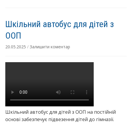
з
и
и
м
в
в
Шкільний автобус для дітей з
н
о
о
л
ООП
с
і
20.05.2025
/
Залишити коментар
т
н
і
к
“
л
Р
ю
і
з
з
и
н
в
і
н
р
о
Шкільний автобус для дітей з ООП на постійній
а
с
основі забезпечує підвезення дітей до гімназії.
з
т
о
і