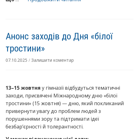
П
м
р
п
о
а
с
т
Анонс заходів до Дня «білої
т
і
і
тростини»
ї
р
у
07.10.2025
/
Залишити коментар
і
г
н
і
к
м
л
н
13–15 жовтня
у гімназії відбудуться тематичні
ю
а
заходи, присвячені Міжнародному дню «білої
з
з
тростини» (15 жовтня) — дню, який покликаний
і
і
привернути увагу до проблем людей з
ї
ї
порушеннями зору та підтримати ідеї
т
”
безбар’єрності й толерантності.
а