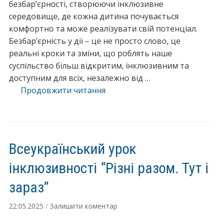
ж
безбар’єрності, створюючи інклюзивне
е
середовище, де кожна дитина почувається
с
комфортно та може реалізувати свій потенціал.
т
Безбар’єрність у дії – це не просто слово, це
о
реальні кроки та зміни, що роблять наше
в
суспільство більш відкритим, інклюзивним та
и
доступним для всіх, незалежно від …
х
Продовжити читання
“
м
Б
о
е
в
з
”
б
Всеукраїнський урок
а
р
інклюзивності “Різні разом. Тут і
’
зараз”
є
р
22.05.2025
/
Залишити коментар
н