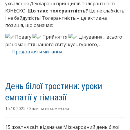
ухвалення Декларації принципів толерантності
ЮНЕСКО.
Що таке толерантність?
Це не слабкість
і не байдужість! Толерантність – це активна
позиція, що означає:
Повагу
Прийняття
Цінування …всього
різноманіття нашого світу: культурного, …
Продовжити читання
“
1
6
Л
И
День білої тростини: уроки
С
Т
емпатії у гімназії
О
15.10.2025
/
Залишити коментар
П
А
Д
15 жовтня світ відзначає Міжнародний день білої