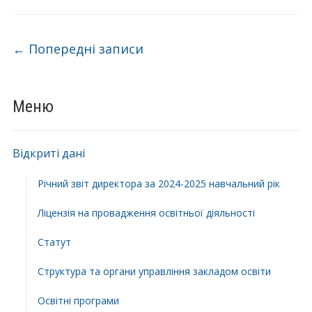
м
т
.
а
Т
т
Навігація по запису
←
Попередні записи
у
у
т
р
і
б
Меню
з
о
а
т
р
и
Відкриті дані
а
”
Річний звіт директора за 2024-2025 навчальний рік
з
”
Ліцензія на провадження освітньої діяльності
”
Статут
Структура та органи управління закладом освіти
Освiтнi програми