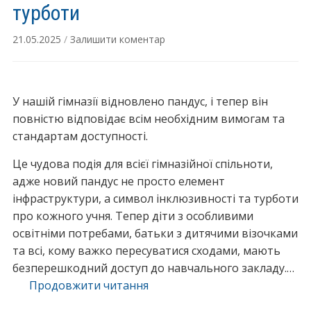
р
турботи
а
21.05.2025
/
Залишити коментар
ї
н
с
ь
У нашій гімназії відновлено пандус, і тепер він
к
повністю відповідає всім необхідним вимогам та
и
стандартам доступності.
й
Це чудова подія для всієї гімназійної спільноти,
у
адже новий пандус не просто елемент
р
інфраструктури, а символ інклюзивності та турботи
о
про кожного учня. Тепер діти з особливими
к
освітніми потребами, батьки з дитячими візочками
і
та всі, кому важко пересуватися сходами, мають
н
безперешкодний доступ до навчального закладу.…
к
Продовжити читання
л
“
ю
С