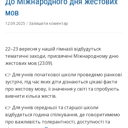
До Міжнародного дня жестових
о
а
»
г
р
мов
”
о
о
п
12.09.2025
/
Залишити коментар
д
р
н
о
и
є
й
22–23 вересня у нашій гімназії відбудуться
к
д
тематичні заходи, присвячені Міжнародному дню
т
е
жестових мов (23.09).
у
н
!
👉 Для учнів початкової школи проведемо ранкові
ь
”
зустрічі, під час яких діти дізнаються цікаві факти
ж
про жестову мову, її значення у світі та спробують
е
вивчити кілька жестів.
с
т
👉 Для учнів середньої та старшої школи
о
відбудеться година спілкування, де говоритимемо
в
про важливість толерантності, доступності та
и