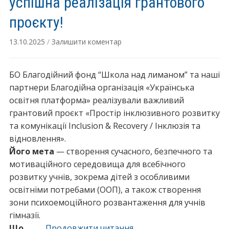
успішна реалізація грантового
О
л
Л
проєкту!
о
Е
ї
Р
13.10.2025
/
Залишити коментар
т
А
р
Н
БО Благодійний фонд “Школа над лиманом” та наші
о
Т
партнери Благодійна організація «Українська
с
Н
освітня платформа» реалізували важливий
т
О
грантовий проєкт «Простір інклюзивного розвитку
и
С
та комунікації Inclusion & Recovery / Інклюзія та
н
Т
відновлення».
и
І
Його мета
— створення сучасного, безпечного та
:
”
мотиваційного середовища для всебічного
у
розвитку учнів, зокрема дітей з особливими
р
освітніми потребами (ООП), а також створення
о
зони психоемоційного розвантаження для учнів
к
гімназії.
и
Що
…
Продовжити читання
“
е