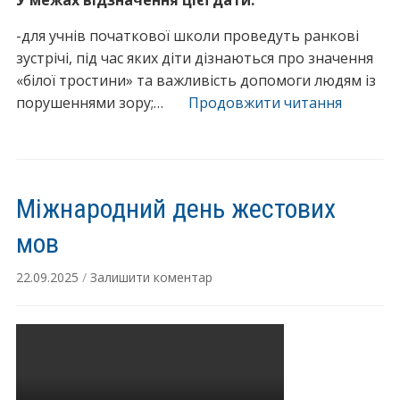
У межах відзначення цієї дати:
в
і
-для учнів початкової школи проведуть ранкові
д
зустрічі, під час яких діти дізнаються про значення
н
«білої тростини» та важливість допомоги людям із
о
порушеннями зору;…
Продовжити читання
“
в
А
л
н
е
о
н
н
н
Міжнародний день жестових
с
я
з
мов
:
а
у
22.09.2025
/
Залишити коментар
х
с
о
п
д
і
і
ш
в
н
д