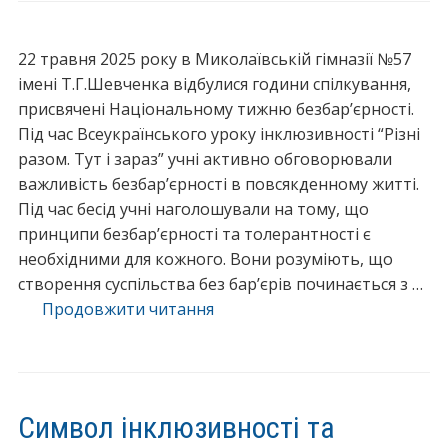
і
с
22 травня 2025 року в Миколаївській гімназії №57
т
імені Т.Г.Шевченка відбулися години спілкування,
ь
присвячені Національному тижню безбар’єрності.
у
Під час Всеукраїнського уроку інклюзивності “Різні
д
разом. Тут і зараз” учні активно обговорювали
і
важливість безбар’єрності в повсякденному житті.
ї
Під час бесід учні наголошували на тому, що
”
принципи безбар’єрності та толерантності є
необхідними для кожного. Вони розуміють, що
створення суспільства без бар’єрів починається з …
Продовжити читання
“
В
с
е
у
Символ інклюзивності та
к