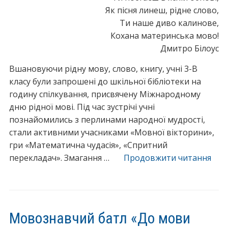
Як пісня линеш, рідне слово,
Ти наше диво калинове,
Кохана материнська мово!
Дмитро Білоус
Вшановуючи рідну мову, слово, книгу, учні 3-В
класу були запрошені до шкільної бібліотеки на
годину спілкування, присвячену Міжнародному
дню рідної мові. Під час зустрічі учні
познайомились з перлинами народної мудрості,
стали активними учасниками «Мовної вікторини»,
гри «Математична чудасія», «Спритний
“Го
перекладач». Змагання …
Продовжити читання
спіл
при
Між
дню
Мовознавчий батл «До мови
рідн