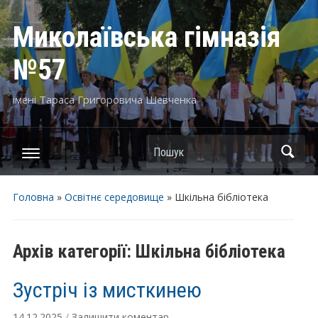
Миколаївська гімназія
№57
імені Тараса Григоровича Шевченка
Пошук
Головна
»
Освітнє середовище
» Шкільна бібліотека
Архів категорії:
Шкільна бібліотека
Зустріч із мисткинею
14.12.2025
/
Залишити коментар