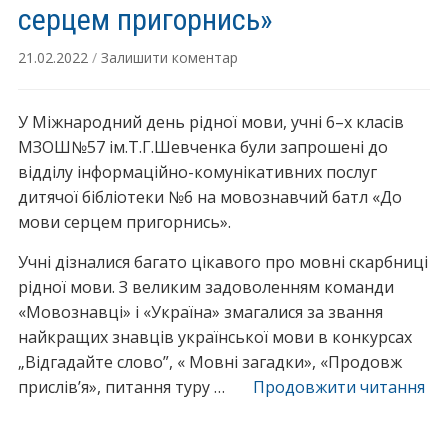
мові
серцем пригорнись»
21.02.2022
/
Залишити коментар
У Міжнародний день рідної мови, учні 6–х класів
МЗОШ№57 ім.Т.Г.Шевченка були запрошені до
відділу інформаційно-комунікативних послуг
дитячої бібліотеки №6 на мовознавчий батл «До
мови серцем пригорнись».
Учні дізналися багато цікавого про мовні скарбниці
рідної мови. З великим задоволенням команди
«Мовознавці» і «Україна» змагалися за звання
найкращих знавців української мови в конкурсах
„Відгадайте слово”, « Мовні загадки», «Продовж
“М
прислів’я», питання туру …
Продовжити читання
ба
«Д