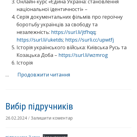
Онлайн-курс «Єдина Україна: становлення
національної ідентичності» –
Серія документальних фільмів про героїчну
боротьбу українців за свободу та
незалежність:
https://surl.li/jtfhqq
;
https://surl.li/uketds
;
https://surli.cc/upwtfj
Історія українського війська: Київська Русь та
Козацька Доба –
https://surl.li/wzmrog
Історія
“Інформаційні
…
Продовжити читання
матеріали
з
питань
Вибір підручників
утвердження
української
26.02.2024
/
Залишити коментар
ідентичності”