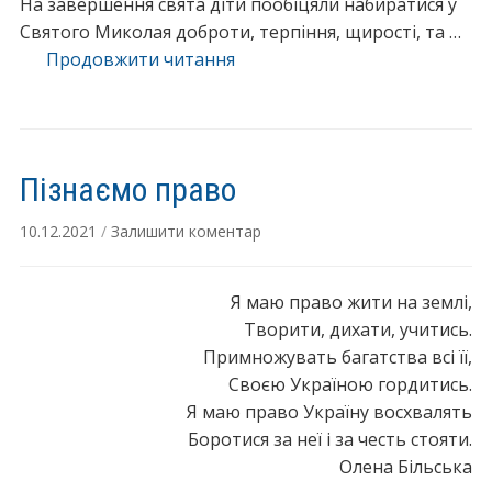
На завершення свята діти пообіцяли набиратися у
Святого Миколая доброти, терпіння, щирості, та …
“З
Продовжити читання
ДНЕМ
СВЯТОГО
МИКОЛАЯ!!!”
Пізнаємо право
10.12.2021
/
Залишити коментар
Я маю право жити на землі,
Творити, дихати, учитись.
Примножувать багатства всі її,
Своєю Україною гордитись.
Я маю право Україну восхвалять
Боротися за неї і за честь стояти.
Олена Більська