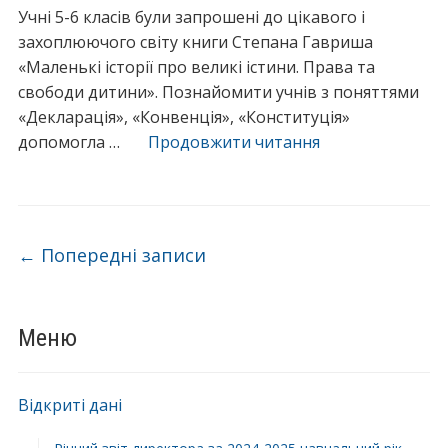
Учні 5-6 класів були запрошені до цікавого і
захоплюючого світу книги Степана Гавриша
«Маленькі історії про великі істини. Права та
свободи дитини». Познайомити учнів з поняттями
«Декларація», «Конвенція», «Конституція»
“Пізнаємо
допомогла …
Продовжити читання
право”
Навігація по запису
←
Попередні записи
Меню
Відкриті дані