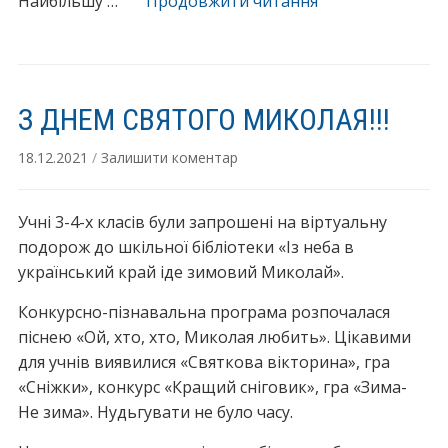
“Стоп
Найбільшу …
Продовжити читання
насильству!”
З ДНЕМ СВЯТОГО МИКОЛАЯ!!!
18.12.2021
/
Залишити коментар
Учні 3-4-х класів були запрошені на віртуальну
подорож до шкільної бібліотеки «Із неба в
український край іде зимовий Миколай».
Конкурсно-пізнавальна програма розпочалася
піснею «Ой, хто, хто, Миколая любить». Цікавими
для учнів виявилися «Святкова вікторина», гра
«Сніжки», конкурс «Кращий сніговик», гра «Зима-
Не зима». Нудьгувати не було часу.