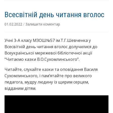
мо
се
Всесвітній день читання вголос
пр
01.02.2022
/
Залишити коментар
Учні 3-А класу МЗОШ№57 ім.Т.Г.Шевченка у
Всесвітній день читання вголос долучилися до
Всеукраїнської мережевої бібліотечної акції
“Читаємо казки В.О.Сухомлинського”.
Читайте, слухайте казки та оповідання Василя
Сухомлинського, і пам’ятайте про великого
педагога, мудру людину із щирим серцем,
відданим дітям.