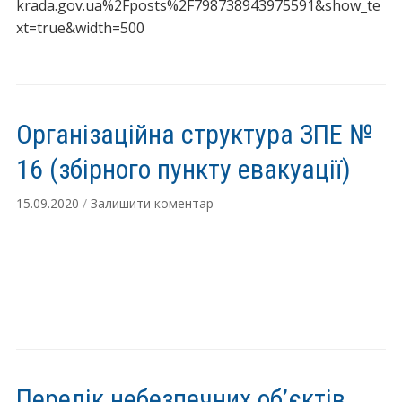
krada.gov.ua%2Fposts%2F798738943975591&show_te
xt=true&width=500
Організаційна структура ЗПЕ №
16 (збірного пункту евакуації)
15.09.2020
/
Залишити коментар
Перелік небезпечних об’єктів