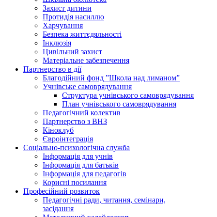
Захист дитини
Протидія насиллю
Харчування
Безпека життєдяльності
Інклюзія
Цивільний захист
Матеріальне забезпечення
Партнерство в дії
Благодійний фонд ”Школа над лиманом”
Учнівське самоврядування
Структура учнiвського самоврядування
План учнiвського самоврядування
Педагогічний колектив
Партнерство з ВНЗ
Кіноклуб
Євроінтеграція
Соціально-психологічна служба
Інформація для учнів
Інформація для батьків
Інформація для педагогів
Корисні посилання
Професійний розвиток
Педагогічні ради, читання, семінари,
засідання