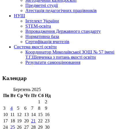
Методичний калейдоскоп
Предметні студії
Атестація педагогічних працівників
НУШ
Інтелект України
STEM-освіта
Впровадження Державного стандарту
Нормативна база
Сертифікація вчителів
Система якості освіти
Координатор Миколаївської ЗОШ № 57 імені
Т.Г.Шевченка з питань якості освіти
Результати самооцінювання
Календар
Березень 2025
Пн
Вт
Ср
Чт
Пт
Сб
Нд
1
2
3
4
5
6
7
8
9
10
11
12
13
14
15
16
17
18
19
20
21
22
23
24
25
26
27
28
29
30