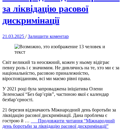
за ліквідацію расової
дискримінації
21.03.2025
/
Залишити коментар
Світ великий та неосяжний, кожен у ньому відіграє
певну роль і є значимим. Не дивлячись на те, хто ми є за
національністю, расовою приналежністю,
віросповіданням, всі
ми маємо рівні права.
У 2021 році була запроваджена ініціатива Олени
Зеленської “Без бар’єрів”, частиною якої є календар
безбар’єрності.
21 березня відзначають Міжнародний день боротьби за
ліквідацію расової дискримінації. Дана проблема є
гострою й …
Продовжити читання
“Міжнародний
день боротьби за ліквідацію расової дискримінації”