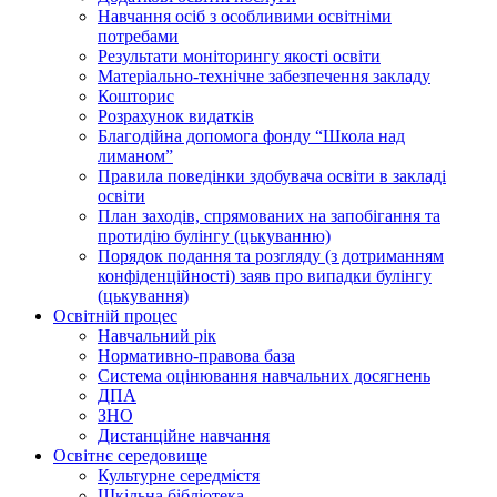
Навчання осіб з особливими освітніми
потребами
Результати моніторингу якості освіти
Матеріально-технічне забезпечення закладу
Кошторис
Розрахунок видатків
Благодійна допомога фонду “Школа над
лиманом”
Правила поведінки здобувача освіти в закладі
освіти
План заходів, спрямованих на запобігання та
протидію булінгу (цькуванню)
Порядок подання та розгляду (з дотриманням
конфіденційності) заяв про випадки булінгу
(цькування)
Освітній процес
Навчальний рік
Нормативно-правова база
Система оцінювання навчальних досягнень
ДПА
ЗНО
Дистанційне навчання
Освітнє середовище
Культурне середмістя
Шкільна бібліотека