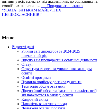
дитини у всіх аспектах, від академічних до соціальних та
емоційних навичок. …
Продовжити читання
“УВАГА! БАТЬКАМ МАЙБУТНІХ
ПЕРШОКЛАСНИКІВ!”
Меню
Відкриті дані
Річний звіт директора за 2024-2025
навчальний рік
Ліцензія на провадження освітньої діяльності
Статут
Структура та органи управління закладом
освіти
Освiтнi програми
Правила прийому до закладу освіти
Територiя обслуговування
Ліцензійний обсяг та фактична кількість осіб,
які навчаються в закладі освіти
Кадровий склад
Наявність вакантних посад
Додатковi освiтнi послуги