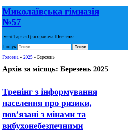
Миколаївська гімназія
№57
імені Тараса Григоровича Шевченка
Пошук
Пошук
Головна
»
2025
»
Березень
Архів за місяць:
Березень 2025
Тренінг з інформування
населення про ризики,
пов’язані з мінами та
вибухонебезпечними