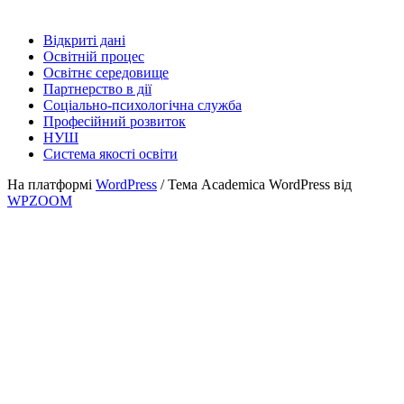
Відкриті дані
Освітній процес
Освітнє середовище
Партнерство в дії
Соціально-психологічна служба
Професійний розвиток
НУШ
Система якості освіти
На платформі
WordPress
/ Тема Academica WordPress від
WPZOOM