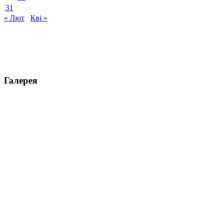
31
« Лют
Кві »
Галерея