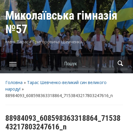
Миколаївська гімназія
№57
імені Тараса Григоровича Шевченка
Пошук
Головна
»
Тарас Шевченко-великий син великого
народу!
»
88984093_608598363318864_7153843217803247616_n
88984093_608598363318864_71538
43217803247616_n