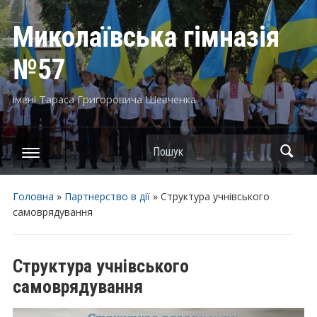
Миколаївська гімназія
№57
імені Тараса Григоровича Шевченка
Пошук
Головна
»
Партнерство в дії
»
Структура учнiвського
самоврядування
Структура учнiвського
самоврядування