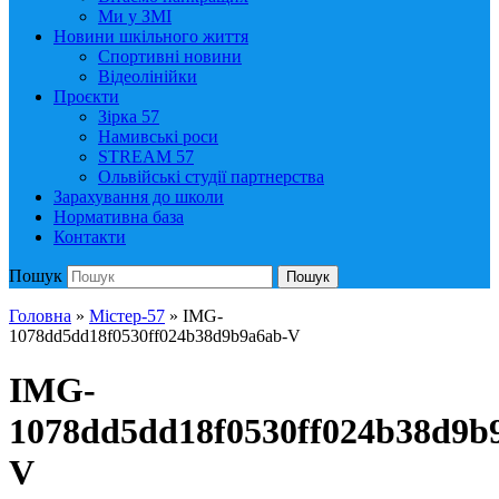
Ми у ЗМІ
Новини шкільного життя
Спортивні новини
Відеолінійки
Проєкти
Зірка 57
Намивські роси
STREAM 57
Ольвійські студії партнерства
Зарахування до школи
Нормативна база
Контакти
Пошук
Пошук
Головна
»
Містер-57
»
IMG-
1078dd5dd18f0530ff024b38d9b9a6ab-V
IMG-
1078dd5dd18f0530ff024b38d9b
V