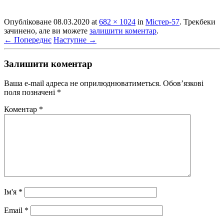
Опубліковане
08.03.2020
at
682 × 1024
in
Містер-57
. Трекбеки
зачинено, але ви можете
залишити коментар
.
← Попереднє
Наступне →
Залишити коментар
Ваша e-mail адреса не оприлюднюватиметься.
Обов’язкові
поля позначені
*
Коментар
*
Ім'я
*
Email
*