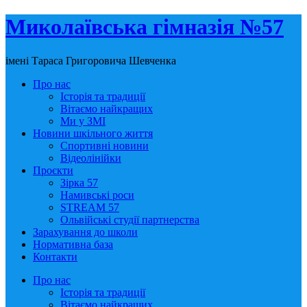
Миколаївська гімназія №57
імені Тараса Григоровича Шевченка
Про нас
Історія та традиції
Вітаємо найкращих
Ми у ЗМІ
Новини шкільного життя
Спортивні новини
Відеолінійки
Проєкти
Зірка 57
Намивські роси
STREAM 57
Ольвійські студії партнерства
Зарахування до школи
Нормативна база
Контакти
Про нас
Історія та традиції
Вітаємо найкращих