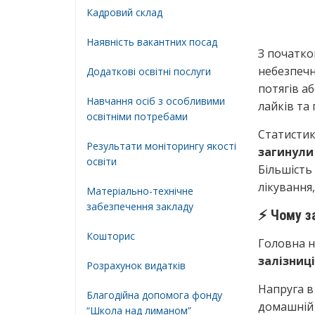
Кадровий склад
Наявність вакантних посад
З початко
небезпечн
Додатковi освiтнi послуги
потягів а
Навчання осіб з особливими
лайків та 
освітніми потребами
Статистик
Результати моніторингу якості
загинули
освіти
Більшість
лікування,
Матеріально-технічне
забезпечення закладу
⚡️ Чому 
Кошторис
Головна н
залізниц
Розрахунок видатків
Напруга в
Благодійна допомога фонду
домашній 
“Школа над лиманом”