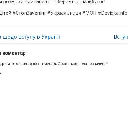
я розмови з дитиною — збережіть її майбутнє!
ітей #СтопЗачепінг #Укрзалізниця #МОН #DovidkaInfo
в щодо вступу в Україні
Всту
 коментар
адреса не оприлюднюватиметься.
Обов’язкові поля позначені
*
*