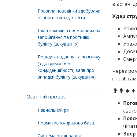
відстані д
Правила поведінки здобувача
Удар стр
освіти в закладі освіти
Важки
План заходів, спрямованих на
Ампут
запобігання та протидію
Ураже
булінгу (цькуванню)
Довіч
Порядок подання та розгляду
Смерт
(з дотриманням
конфіденційності) заяв про
Через ром
випадки булінгу (цькування)
спосіб са
👨‍👩‍👧‍
Освітній процес
Пого
Навчальний рік
сього
Пояс
Нормативно-правова база
чіпат
Звер
Система оцінювання