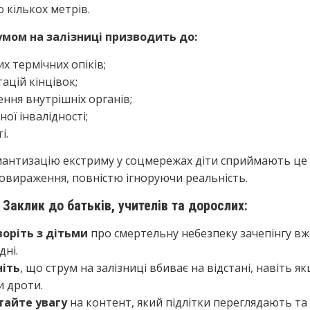
о кількох метрів.
умом на залізниці призводить до:
х термічних опіків;
ацій кінцівок;
ння внутрішніх органів;
ної інвалідності;
і.
антизацію екстриму у соцмережах діти сприймають це я
мовираження, повністю ігноруючи реальність.
👦 Заклик до батьків, учителів та дорослих:
воріть з дітьми
про смертельну небезпеку зачепінгу вж
дні.
ніть
, що струм на залізниці вбиває на відстані, навіть я
и дроти.
тайте увагу
на контент, який підлітки переглядають та