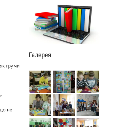
Галерея
к гру чи
е
кщо не