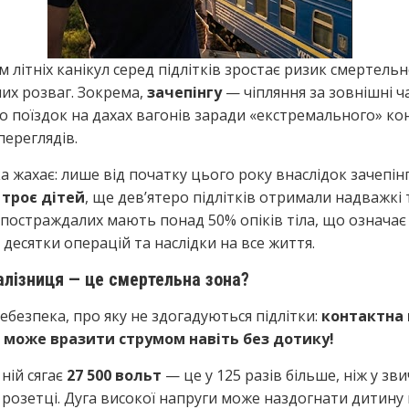
м літніх канікул серед підлітків зростає ризик смертель
их розваг. Зокрема,
зачепінгу
— чіпляння за зовнішні ч
бо поїздок на дахах вагонів заради «екстремального» ко
переглядів.
а жахає: лише від початку цього року внаслідок зачепін
 троє дітей
, ще дев’ятеро підлітків отримали надважкі
 постраждалих мають понад 50% опіків тіла, що означає
 десятки операцій та наслідки на все життя.
залізниця — це смертельна зона?
ебезпека, про яку не здогадуються підлітки:
контактна
і може вразити струмом навіть без дотику!
 ній сягає
27 500 вольт
— це у 125 разів більше, ніж у зв
розетці. Дуга високої напруги може наздогнати дитину 