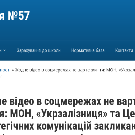
ія №57
и
Зарахування до школи
Нормативна база
Контакти
ності
»
Жодне відео в соцмережах не варте життя: МОН, «Укрзалі
нг
е відео в соцмережах не вар
я: МОН, «Укрзалізниця» та Ц
тегічних комунікацій заклика