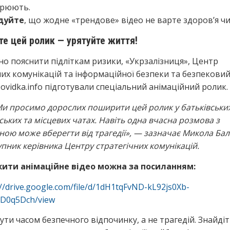
рюють.
дуйте
, що жодне «трендове» відео не варте здоров’я чи
те цей ролик — урятуйте життя!
о пояснити підліткам ризики, «Укрзалізниця», Центр
них комунікацій та інформаційної безпеки та безпекови
Dovidka.info підготували спеціальний анімаційний ролик.
и просимо дорослих поширити цей ролик у батьківських
дських та місцевих чатах. Навіть одна вчасна розмова з
ною може вберегти від трагедії»
, — зазначає Микола Бал
упник керівника Центру стратегічних комунікацій.
ити анімаційне відео можна за посиланням:
://drive.google.com/file/d/1dH1tqFvND-kL92js0Xb-
D0q5Dch/view
бути часом безпечного відпочинку, а не трагедій. Знайдіт