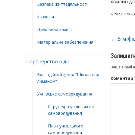
хвилин дл
Безпека життєдяльності
#БезпекаД
Інклюзія
Цивільний захист
←
5 міфі
Матеріальне забезпечення
Залишити
Партнерство в дії
Ваша e-mail 
Благодійний фонд ”Школа над
Коментар
лиманом”
Учнівське самоврядування
Структура учнiвського
самоврядування
План учнiвського
самоврядування