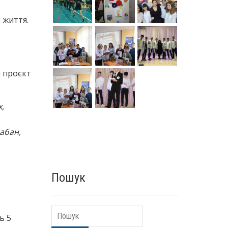
 життя.
й проєкт
,
абан,
Пошук
Пошук
ь 5