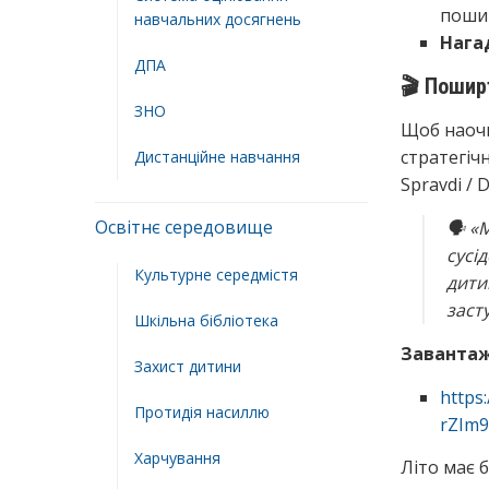
поши
навчальних досягнень
Нага
ДПА
🎬 Пошир
ЗНО
Щоб наочн
стратегіч
Дистанційне навчання
Spravdi / 
Освітнє середовище
🗣
«М
сусі
Культурне середмістя
дити
заст
Шкільна бібліотека
Завантаж
Захист дитини
https
Протидія насиллю
rZIm9
Харчування
Літо має 