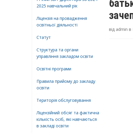
батьк
2025 навчальний рік
зачеп
Ліцензія на провадження
освітньої діяльності
від
admin
в
Статут
Структура та органи
управління закладом освіти
Освiтнi програми
Правила прийому до закладу
освіти
Територiя обслуговування
Ліцензійний обсяг та фактична
кількість осіб, які навчаються
в закладі освіти