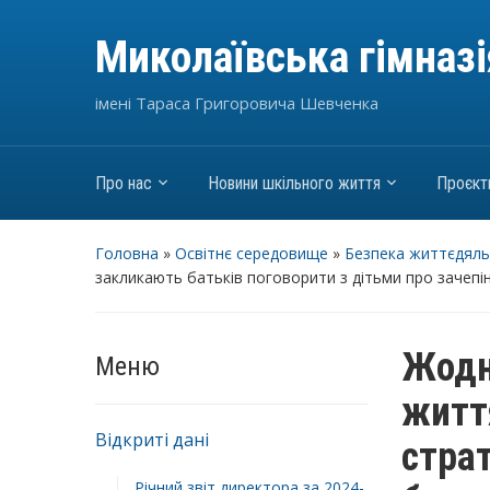
Миколаївська гімназ
імені Тараса Григоровича Шевченка
Про нас
Новини шкільного життя
Проєкт
Головна
»
Освітнє середовище
»
Безпека життєдяль
закликають батьків поговорити з дітьми про зачепі
Жодн
Меню
житт
Відкриті дані
стра
Річний звіт директора за 2024-