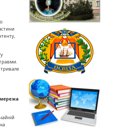
но
астини
нтенту,
гу
 травми.
 тривале
 мережа
ичайній
на