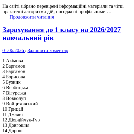
На сайті зібрано перевірені інформаційні матеріали та чіткі
практичні алгоритми дій, погоджені профільними …
Продовжити читання
“🛡️
Безпека
Зарахування до 1 класу на 2026/2027
в
пріоритеті:
навчальний рік
впроваджуємо
Національну
01.06.2026
/
Залишити коментар
безпекову
платформу!”
1 Акімова
2 Баргамон
3 Баргамон
4 Борисова
5 Бузник
6 Вербицька
7 Вігурська
8 Вовколуп
9 Войцеховський
10 Грицай
11 Джаяні
12 Діордійчук-Гур
13 Довгошия
14 Дорош