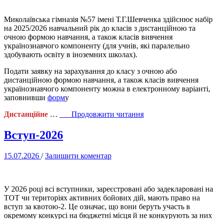
Миколаївська гімназія №57 імені Т.Г.Шевченка здійснює набір
на 2025/2026 навчальний рік до класів з дистанційною та
очною формою навчання, а також класів вивчення
українознавчого компоненту (для учнів, які паралельно
здобувають освіту в іноземних школах).
Подати заявку на зарахування до класу з очною або
дистанційною формою навчання, а також класів вивчення
українознавчого компоненту можна в електронному варіанті,
заповнивши
форм
у
“НАБІР
Дистанційне
…
Продовжити читання
до
1-
Вступ-2026
9
класів
15.07.2026
/
Залишити коментар
з
ДИСТАНЦІЙНОЮ,
ОЧНОЮ
формою
У 2026 році всі вступники, зареєстровані або задекларовані на
навчання,
ТОТ чи територіях активних бойових дій, мають право на
вивчення
вступ за квотою-2. Це означає, що вони беруть участь в
УКРАЇНОЗНАВЧОГО
окремому конкурсі на бюджетні місця й не конкурують за них