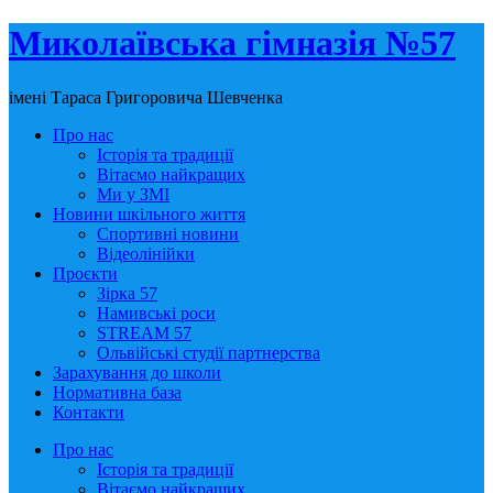
Миколаївська гімназія №57
імені Тараса Григоровича Шевченка
Про нас
Історія та традиції
Вітаємо найкращих
Ми у ЗМІ
Новини шкільного життя
Спортивні новини
Відеолінійки
Проєкти
Зірка 57
Намивські роси
STREAM 57
Ольвійські студії партнерства
Зарахування до школи
Нормативна база
Контакти
Про нас
Історія та традиції
Вітаємо найкращих