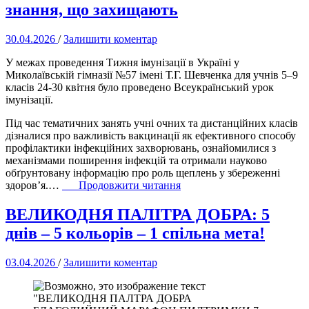
знання, що захищають
30.04.2026
/
Залишити коментар
У межах проведення Тижня імунізації в Україні у
Миколаївській гімназії №57 імені Т.Г. Шевченка для учнів 5–9
класів 24-30 квітня було проведено Всеукраїнський урок
імунізації.
Під час тематичних занять учні очних та дистанційних класів
дізналися про важливість вакцинації як ефективного способу
профілактики інфекційних захворювань, ознайомилися з
механізмами поширення інфекцій та отримали науково
обґрунтовану інформацію про роль щеплень у збереженні
“Всеукраїнський
здоров’я.…
Продовжити читання
урок
імунізації:
ВЕЛИКОДНЯ ПАЛІТРА ДОБРА: 5
знання,
днів – 5 кольорів – 1 спільна мета!
що
захищають”
03.04.2026
/
Залишити коментар