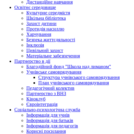
Дистанційне навчання
Освітнє середовище
Культурне середмістя
Шкільна бібліотека
Захист дитини
Протидія насиллю
Харчування
Безпека життєдяльності
Інклюзія
Цивільний захист
Матеріальне забезпечення
Партнерство в дії
Благодійний фонд ”Школа над лиманом”
Учнівське самоврядування
Структура учнiвського самоврядування
План учнiвського самоврядування
Педагогічний колектив
Партнерство з ВНЗ
Кіноклуб
Євроінтеграція
Соціально-психологічна служба
Інформація для учнів
Інформація для батьків
Інформація для педагогів
Корисні посилання