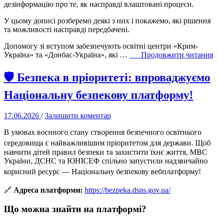
дітьми
дезінформацію про те, як насправді влаштовані процеси.
про
зачепінг”
У цьому дописі розберемо деякі з них і покажемо, які рішення
та можливості насправді передбачені.
Допомогу зі вступом забезпечують освітні центри «Крим-
“
Україна» та «Донбас-Україна», які …
Продовжити читання
м
щ
🛡️ Безпека в пріоритеті: впроваджуємо
в
в
Національну безпекову платформу!
У
17.06.2026
/
Залишити коментар
В умовах воєнного стану створення безпечного освітнього
середовища є найважливішим пріоритетом для держави
. Щоб
навчити дітей правил безпеки та захистити їхнє життя, МВС
України, ДСНС та ЮНІСЕФ спільно запустили надзвичайно
корисний ресурс — Національну безпекову вебплатформу
!
🔗
Адреса платформи:
https://bezpeka.dsns.gov.ua/
Що можна знайти на платформі?