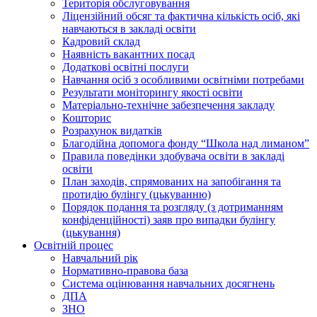
Територiя обслуговування
Ліцензійний обсяг та фактична кількість осіб, які
навчаються в закладі освіти
Кадровий склад
Наявність вакантних посад
Додатковi освiтнi послуги
Навчання осіб з особливими освітніми потребами
Результати моніторингу якості освіти
Матеріально-технічне забезпечення закладу
Кошторис
Розрахунок видатків
Благодійна допомога фонду “Школа над лиманом”
Правила поведінки здобувача освіти в закладі
освіти
План заходів, спрямованих на запобігання та
протидію булінгу (цькуванню)
Порядок подання та розгляду (з дотриманням
конфіденційності) заяв про випадки булінгу
(цькування)
Освітній процес
Навчальний рік
Нормативно-правова база
Система оцінювання навчальних досягнень
ДПА
ЗНО