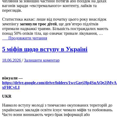
чіпляння за зовнішні частини потягів або поїздок на дахах
вагонів заради «екстремального» контенту, лайків та
переглядів.
Статистика жахає: лише від початку цього року внаслідок
зачепінгу
загинули троє дітей
, ще дев’ятеро підлітків
отримали надважкі травми. Більшість постраждалих мають
понад 50% опіків тіла, що означає тривале лікування, …
“Жодне
Продовжити читання
відео
в
5 міфів щодо вступу в Україні
соцмережах
не
18.06.2026
/
Залишити коментар
варте
життя:
МОН,
«Укрзалізниця»
віжуали —
та
https://drive.google.com/drive/folders/1wcGzejJfp4SuAQe2jMy
Центр
xFHCvLI
стратегічних
комунікацій
UKR
закликають
батьків
Навколо вступу молоді з тимчасово окупованих територій до
поговорити
українських закладів освіти існує чимало міфів та побоювань.
з
Часто вони виникають через брак інформації або