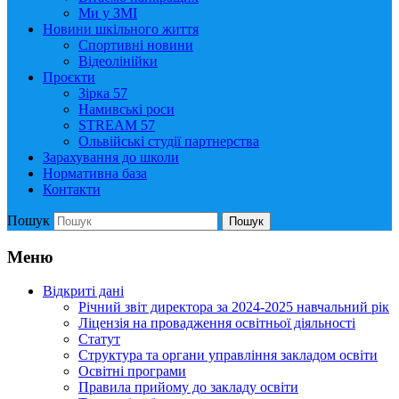
Ми у ЗМІ
Новини шкільного життя
Спортивні новини
Відеолінійки
Проєкти
Зірка 57
Намивські роси
STREAM 57
Ольвійські студії партнерства
Зарахування до школи
Нормативна база
Контакти
Пошук
Пошук
Меню
Відкриті дані
Річний звіт директора за 2024-2025 навчальний рік
Ліцензія на провадження освітньої діяльності
Статут
Структура та органи управління закладом освіти
Освiтнi програми
Правила прийому до закладу освіти