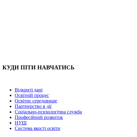
КУДИ ПІТИ НАВЧАТИСЬ
Відкриті дані
Освітній процес
Освітнє середовище
Партнерство в дії
Соціально-психологічна служба
Професійний розвиток
НУШ
Система якості освіти