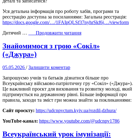
деталі та записатися?
Уся детальна інформація про роботу хабів, програми та
реєстрацію доступна за посиланнями: Загальна реєстрація:
https://docs.google.com/…/1FAIpQLSf37nyhrSkf6j…/viewform
“Літні
Дитячий …
Продовжити читання
хаби
для
Знайомимося з грою «Сокіл»
дітей
(«Джура»)
у
Миколаєві!”
05.05.2026
/
Залишити коментар
Запрошуємо учнів та батьків дізнатися більше про
Всеукраїнську військово-патріотичну гру «Сокіл» («Джура»).
Це важливий проєкт для виховання та розвитку молоді, який
підтримується на державному рівні. Більше інформації про
правила, заходи та зміст гри можна знайти за покликаннями:
Сайт проєкту:
https://udcnpvctum.kyiv.ua/rozdil-dzhura/
YouTube-канал:
https://www.youtube.com/@udcnpv1786
Всеукраїнський урок імунізації: