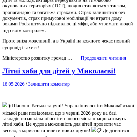
Діти та молодь, які зараз перебувають на тимчасово
окупованих територіях (ТОТ), щодня стикаються з тиском,
пропагандою та багатьма страхами
. Страх залишитися без
документів, страх примусової мобілізації чи втрати дому —
роками Росія штучно підживлює ці міфи, аби утримати людей
під своїм контролем
.
Проте виїзд можливий, а в Україні на кожного чекає повний
супровід і захист!
“Осв
Міністерство розвитку громад …
Продовжити читання
в
Украї
Літні хаби для дітей у Миколаєві!
–
це
18.05.2026
/
Залишити коментар
безпе
підт
та
майб
Шановні батьки та учні! Управління освіти Миколаївської
для
нашо
міської ради повідомляє, що в червні 2026 року на базі
молод
закладів позашкільної освіти нашого міста працюватимуть
літні хаби. Це чудова можливість для дітей провести час
весело, з користю та знайти нових друзів!
Де дізнатися