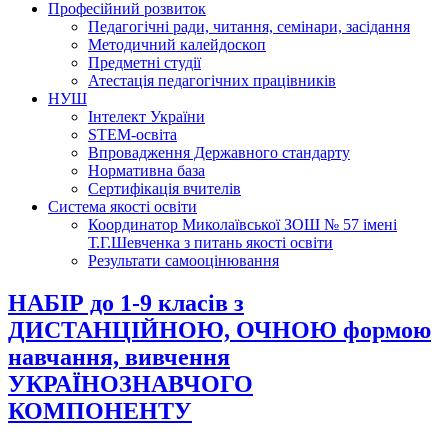
Професійний розвиток
Педагогічні ради, читання, семінари, засідання
Методичний калейдоскоп
Предметні студії
Атестація педагогічних працівників
НУШ
Інтелект України
STEM-освіта
Впровадження Державного стандарту
Нормативна база
Сертифікація вчителів
Система якості освіти
Координатор Миколаївської ЗОШ № 57 імені
Т.Г.Шевченка з питань якості освіти
Результати самооцінювання
НАБІР до 1-9 класів з
ДИСТАНЦІЙНОЮ, ОЧНОЮ формою
навчання, вивчення
УКРАЇНОЗНАВЧОГО
КОМПОНЕНТУ