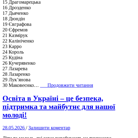
15 Драгомарецька
16 Дрозденко
17 Дьяченко
18 Дюндін
19 Євграфова
20 Єфремов
21 Казмірук
22 Калініченко
23 Карро
24 Король
25 Кудіна
26 Кучерявенко
27 Лазарева
28 Лазаренко
29 Лук’янова
“Зарахування
30 Маковеєнко…
Продовжити читання
до
1
Освіта в Україні – це безпека,
класу
підтримка та майбутнє для нашої
на
2026/2027
молоді!
навчальний
рік”
28.05.2026
/
Залишити коментар