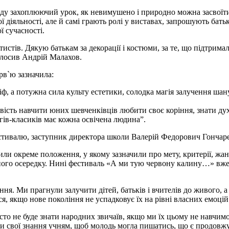
оду захоплюючий урок, як невимушено і природно можна засвоїти 
ї діяльності, але й самі грають ролі у виставах, запрошують бать
ї сучасності.
тів. Дякую батькам за декорації і костюми, за те, що підтрима
голосив Андрій Малахов.
рв`ю зазначила:
міф, а потужна сила культу естетики, солодка магія залучення шан
ивість навчити юних шевченківців любити своє коріння, знати д
гів-класиків має кожна освічена людина”.
естивалю, заступник директора школи Валерій Федорович Гончар
и окреме положення, у якому зазначили про мету, критерії, жанро
ого осередку. Нині фестиваль «А ми тую червону калину…» вже 
ння. Ми прагнули залучити дітей, батьків і вчителів до живого,
я, якщо нове покоління не успадковує їх на рівні власних емоцій 
о не буде знати народних звичаїв, якщо ми їх цьому не навчимо.
дати свої знання учням, щоб молодь могла пишатись, що є продов