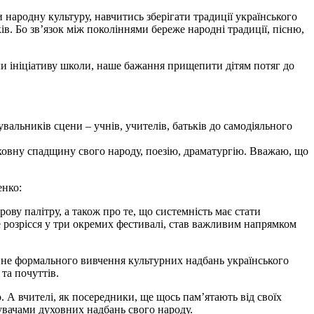
народну культуру, навчитись зберігати традиції українського
ків. Бо зв’язок між поколіннями береже народні традиції, пісню,
ли ініціативу школи, наше бажання прищепити дітям потяг до
увальників сцени – учнів, учителів, батьків до самодіяльного
уховну спадщину свого народу, поезію, драматургію. Вважаю, що
енко:
ву палітру, а також про те, що системність має стати
розрісся у три окремих фестивалі, став важливим напрямком
 а не формального вивчення культурних надбань українського
та почуттів.
 А вчителі, як посередники, ще щось пам’ятають від своїх
жувачами духовних надбань свого народу.