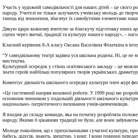
Участь у художній самодіяльності для наших дітей – це свого р
народу. Учителі не тільки залучають учнівську молодь до творчо
танець від зникнення, збагачує їх самобутніми елементами нашо
Дякую щиро кожному вчителю за блискучу підготовку юних артис
сцени через звичаї, традиції та культуру нашого народу», – на
Класний керівник 8-А класу Оксана Василівна Філаткіна в інте
“У самодіяльному театрі задіяна уся шкільна родина. Ні, це не 
мистецтва.
Культурний осередок у стінах освітянського закладу – це можл
знати героїв найбільш популярних творів українських драматур
Коментує діяльність шкільного осередку культури член журі ф
«Це системний напрям виховної роботи. У 1999 році ми розробил
основним чинником у подальшій діяльності шкільного культурн
національно- патріотичного виховання учнів-шевченківців.
Я входив до складу команди, яка на початку розробляла положе
народу. Якими б цікавими традиції не були, але вони забуваютьс
Молоде покоління, що є прихильниками сучасної культури, прост
бабусь, дідусів, знають, зрештою, з книг. І вони повинні пере