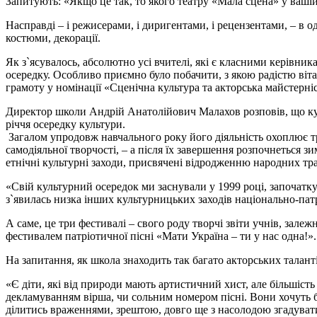
Запитують: «Якщо це так, то якого театру «Мала сцена» у вашій
Насправді – і режисерами, і диригентами, і рецензентами, – в о
костюми, декорації.
Як з`ясувалось, абсолютно усі вчителі, які є класними керівни
осередку. Особливо приємно було побачити, з якою радістю віт
грамоту у номінації «Сценічна культура та акторська майстерніс
Директор школи Андрій Анатолійович Малахов розповів, що куль
річчя осередку культури.
Загалом упродовж навчального року його діяльність охоплює тр
самодіяльної творчості, – а після їх завершення розпочнеться з
етнічні культурні заходи, присвячені відродженню народних тр
«Свій культурний осередок ми заснували у 1999 році, започатк
з`явилась низка інших культурницьких заходів національно-па
А саме, це три фестивалі – свого роду творчі звіти учнів, залежн
фестивалем патріотичної пісні «Мати Україна – ти у нас одна!»
На запитання, як школа знаходить так багато акторських талант
«Є діти, які від природи мають артистичний хист, але більшіст
декламуванням вірша, чи сольним номером пісні. Вони хочуть 
ділитись враженнями, зрештою, довго ще з насолодою згадува