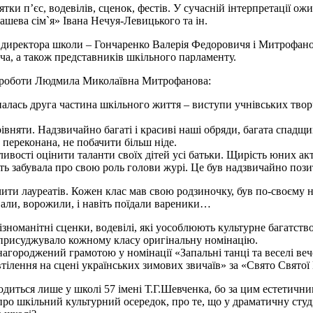
ятки п’єс, водевілів, сценок, фестів. У сучасній інтерпретації 
шева сім`я» Івана Нечуя-Левицького та ін.
в директора школи – Гончаренко Валерія Федоровичя і Митрофан
ча, а також представників шкільного парламенту.
ої роботи Людмила Миколаївна Митрофанова:
налась друга частина шкільного життя – виступи учнівських твор
івняти. Надзвичайно багаті і красиві наші обряди, багата спадщ
, переконана, не побачити більш ніде.
жливості оцінити таланти своїх дітей усі батьки. Щирість юних а
мить забувала про свою роль голови журі. Це був надзвичайно по
ити лауреатів. Кожен клас мав свою родзиночку, був по-своєму 
ивали, ворожили, і навіть поїдали вареники…
різноманітні сценки, водевілі, які уособлюють культурне багатс
і присуджувало кожному класу оригінальну номінацію.
нагороджений грамотою у номінації «Запальні танці та веселі веч
тілення на сцені українських зимових звичаїв» за «Свято Святої
диться лише у школі 57 імені Т.Г.Шевченка, бо за цим естетични
про шкільний культурний осередок, про те, що у драматичну студ