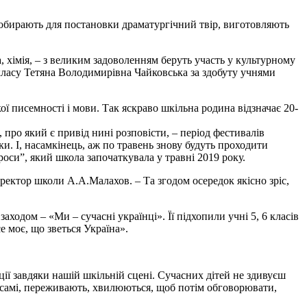
ом обирають для постановки драматургічний твір, виготовляють
, хімія, – з великим задоволенням беруть участь у культурному
 класу Тетяна Володимирівна Чайковська за здобуту учнями
 писемності і мови. Так яскраво шкільна родина відзначає 20-
ро який є привід нині розповісти, – період фестивалів
ки. І, насамкінець, аж по травень знову будуть проходити
оси”, який школа започаткувала у травні 2019 року.
ектор школи А.А.Малахов. – Та згодом осередок якісно зріс,
заходом – «Ми – сучасні українці». Її підхопили учні 5, 6 класів
е моє, що зветься Україна».
ції завдяки нашій шкільній сцені. Сучасних дітей не здивуєш
 самі, переживають, хвилюються, щоб потім обговорювати,