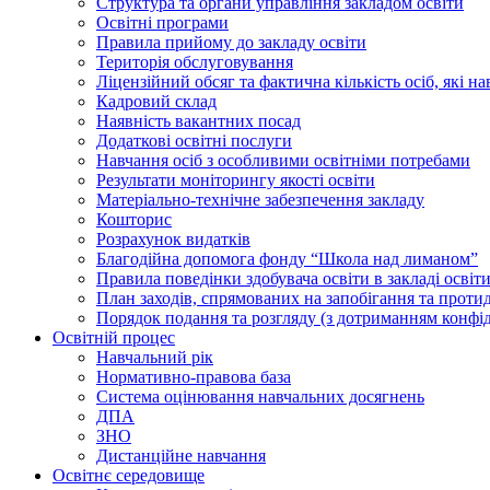
Структура та органи управління закладом освіти
Освiтнi програми
Правила прийому до закладу освіти
Територiя обслуговування
Ліцензійний обсяг та фактична кількість осіб, які на
Кадровий склад
Наявність вакантних посад
Додатковi освiтнi послуги
Навчання осіб з особливими освітніми потребами
Результати моніторингу якості освіти
Матеріально-технічне забезпечення закладу
Кошторис
Розрахунок видатків
Благодійна допомога фонду “Школа над лиманом”
Правила поведінки здобувача освіти в закладі освіт
План заходів, спрямованих на запобігання та проти
Порядок подання та розгляду (з дотриманням конфід
Освітній процес
Навчальний рік
Нормативно-правова база
Система оцінювання навчальних досягнень
ДПА
ЗНО
Дистанційне навчання
Освітнє середовище