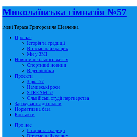
Миколаївська гімназія №57
імені Тараса Григоровича Шевченка
Про нас
Історія та традиції
Вітаємо найкращих
Ми у ЗМІ
Новини шкільного життя
Спортивні новини
Відеолінійки
Проєкти
Зірка 57
Намивські роси
STREAM 57
Ольвійські студії партнерства
Зарахування до школи
Нормативна база
Контакти
Про нас
Історія та традиції
Вітаємо найкращих