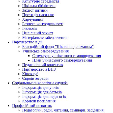
Культурне середмістя
Шкільна бібліотека
Захист дитини
Протидія насиллю
Харчування
Безпека життєдяльності
Інклюзія
Цивільний захист
Матеріальне забезпечення
Партнерство в дії
Благодійний фонд ”Школа над лиманом”
Учнівське самоврядування
Структура учнiвського самоврядування
План учнiвського самоврядування
Педагогічний колектив
Партнерство з ВНЗ
Кіноклуб
Євроінтеграція
Соціально-психологічна служба
Інформація для учнів
Інформація для батьків
Інформація для педагогів
Корисні посилання
Професійний розвиток
Педагогічні ради, читання, семінари, засідання