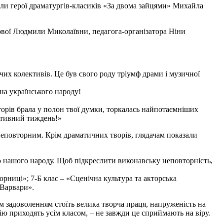
ожили герої драматургів-класиків «За двома зайцями» Михайла
ової Людмили Миколаївни, педагога-організатора Ніни
чих колективів. Це був свого роду тріумф драми і музичної
ина українського народу!
кторів брала у полон твої думки, торкалась найпотаємніших
зитивний тиждень!»
неповторним. Крім драматичних творів, глядачам показали
тво нашого народу. Щоб підкреслити виконавську неповторність,
орниці»; 7-Б клас – «Сценічна культура та акторська
 Варвари».
м задоволенням стоїть велика творча праця, напруженість на
ію приходять усім класом, – не завжди це сприймають на віру.