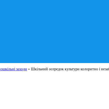
ношкільні заходи
»
Шкільний осередок культури колоритно і незабу