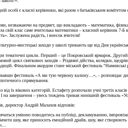
 школі?».
дній особі є класні керівники, які разом з батьківським комітет
ками, незважаючи на предмет, що викладають – математика, фізика
ала свій клас саме вчителька математики – класний керівник 7-Б
ть». Заслужена радість, і внесок вчителя!
турно-мистецькі заходи у школі тривають ще від Дня української
и тематичні цикли. Перший – це Покровський ярмарок. Другий, п
имовий цикл святкових заходів – Різдвяні дійства, колядки, щедрів
адицій. Фінальним акордом стане міський фестиваль “Намивські р
увавши фестиваль «А ми тую червону калину…», – розповідає дир
тріотичного спрямування.
о від їх вікових категорій. Естафету розпочали учні третіх класів 
. І на завершення – увесь тиждень тривав нинішній фестиваль «Ус
ів, директор Андрій Малахов відповів:
ь вчаться умінню поводитись на публіці, декламуванню, імпровіза
бачити шоу, яке приносить емоційний драйв, шоу, яке створюють
ти…