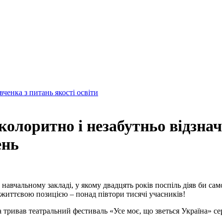
енка з питань якості освіти
лоритно і незабутньо відзначи
ень
навчальному закладі, у якому двадцять років поспіль діяв би сам
ю життєвою позицією – понад півтори тисячі учасників!
ривав театральний фестиваль «Усе моє, що зветься Україна» сере