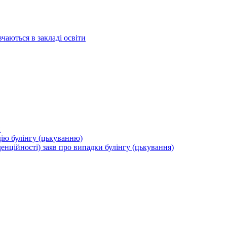
вчаються в закладі освіти
и
дію булінгу (цькуванню)
енційності) заяв про випадки булінгу (цькування)