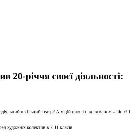
в 20-річчя своєї діяльності:
одіяльний шкільний театр? А у цій школі над лиманом – він є! І
д художніх колективів 7-11 класів.