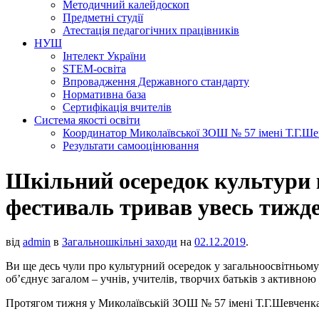
Методичний калейдоскоп
Предметні студії
Атестація педагогічних працівників
НУШ
Інтелект України
STEM-освіта
Впровадження Державного стандарту
Нормативна база
Сертифікація вчителів
Система якості освіти
Координатор Миколаївської ЗОШ № 57 імені Т.Г.Шевч
Результати самооцінювання
Шкільний осередок культури ко
фестиваль тривав увесь тижд
від
admin
в
Загальношкільні заходи
на
02.12.2019
.
Ви ще десь чули про культурний осередок у загальноосвітньому 
об’єднує загалом – учнів, учителів, творчих батьків з активно
Протягом тижня у Миколаївській ЗОШ № 57 імені Т.Г.Шевченка т