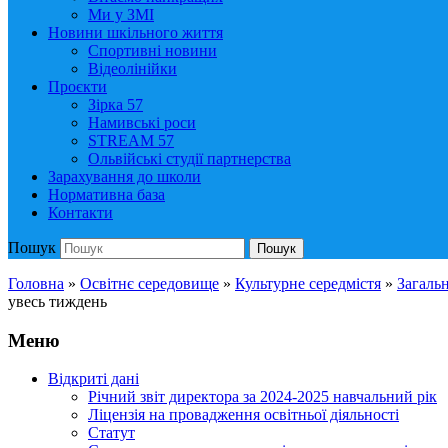
Ми у ЗМІ
Новини шкільного життя
Спортивні новини
Відеолінійки
Проєкти
Зірка 57
Намивські роси
STREAM 57
Ольвійські студії партнерства
Зарахування до школи
Нормативна база
Контакти
Пошук
Пошук
Головна
»
Освітнє середовище
»
Культурне середмістя
»
Загаль
увесь тиждень
Меню
Відкриті дані
Річний звіт директора за 2024-2025 навчальний рік
Ліцензія на провадження освітньої діяльності
Статут