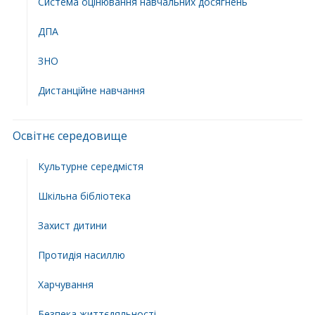
Система оцінювання навчальних досягнень
ДПА
ЗНО
Дистанційне навчання
Освітнє середовище
Культурне середмістя
Шкільна бібліотека
Захист дитини
Протидія насиллю
Харчування
Безпека життєдяльності