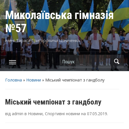
Миколаївська гімназія
№57
імені Тараса Григоровича Шевченка
Пошук
Головна
»
Новини
»
Міський чемпіонат з гандболу
Міський чемпіонат з гандболу
від
admin
в
Новини
,
Спортивні новини
на
07.05.2019
.