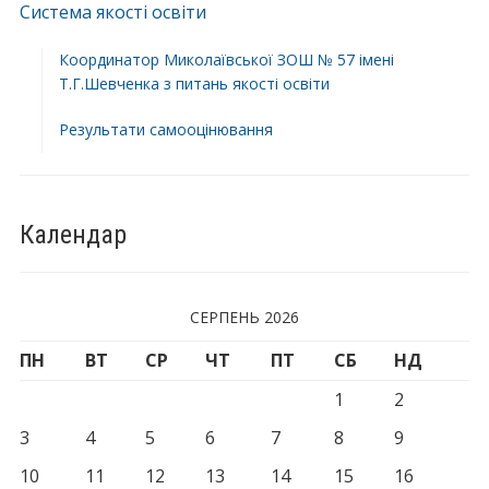
Система якості освіти
Координатор Миколаївської ЗОШ № 57 імені
Т.Г.Шевченка з питань якості освіти
Результати самооцінювання
Календар
СЕРПЕНЬ 2026
ПН
ВТ
СР
ЧТ
ПТ
СБ
НД
1
2
3
4
5
6
7
8
9
10
11
12
13
14
15
16