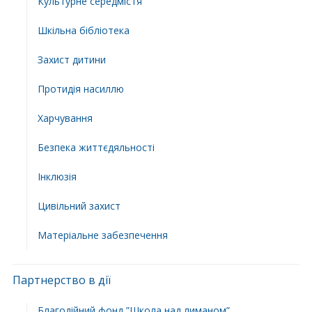
Культурне середмістя
Шкільна бібліотека
Захист дитини
Протидія насиллю
Харчування
Безпека життєдяльності
Інклюзія
Цивільний захист
Матеріальне забезпечення
Партнерство в дії
Благодійний фонд ”Школа над лиманом”