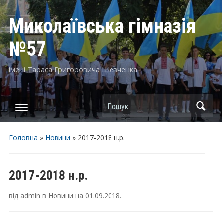
Миколаївська гімназія
№57
імені Тараса Григоровича Шевченка
Пошук
Головна
»
Новини
»
2017-2018 н.р.
2017-2018 н.р.
від
admin
в
Новини
на
01.09.2018
.