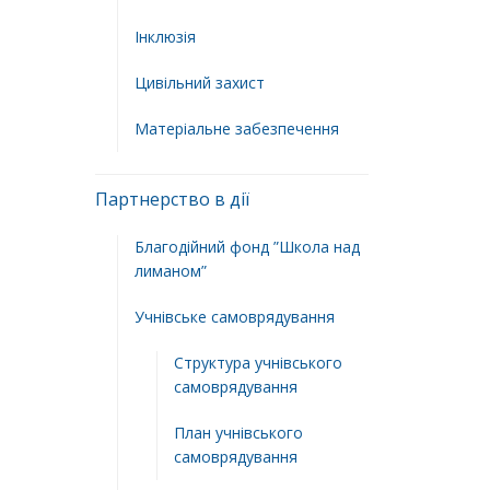
Інклюзія
Цивільний захист
Матеріальне забезпечення
Партнерство в дії
Благодійний фонд ”Школа над
лиманом”
Учнівське самоврядування
Структура учнiвського
самоврядування
План учнiвського
самоврядування