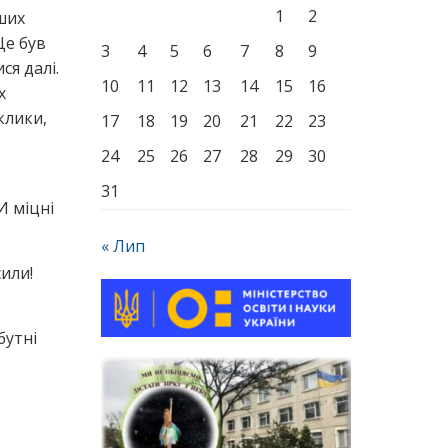
1
2
аших
Це був
3
4
5
6
7
8
9
ся далі.
10
11
12
13
14
15
16
х
клики,
17
18
19
20
21
22
23
24
25
26
27
28
29
30
31
И міцні
« Лип
сили!
бутні