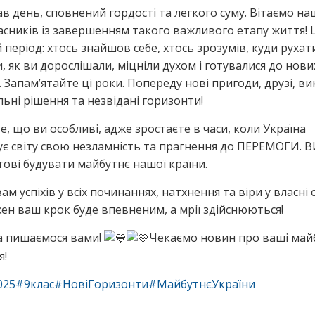
тав день, сповнений гордості та легкого суму. Вітаємо н
асників із завершенням такого важливого етапу
життя! 
період: хтось знайшов себе, хтось зрозумів, куди рухати
, як ви дорослішали, міцніли духом і готувалися до нови
 Запам’ятайте ці роки. Попереду нові пригоди, друзі, ви
льні рішення та незвідані горизонти!
е, що ви особливі, адже зростаєте в часи, коли Україна
є світу свою незламність та прагнення до ПЕРЕМОГИ. В
отові будувати майбутнє нашої країни.
м успіхів у всіх починаннях, натхнення та віри у власні 
ен ваш крок буде впевненим, а мрії здійснюються!
а пишаємося вами!
Чекаємо новин про ваші май
я!
025
#9клас
#НовіГоризонти
#МайбутнєУкраїни