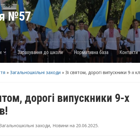
ія №57
и
Зарахування до школи
Нормативна база
Контакти
стя
»
Загальношкільні заходи
»
Зі святом, дорогі випускники 9-х кл
ятом, дорогі випускники 9-х
в!
Загальношкільні заходи
,
Новини
на
20.06.2025
.