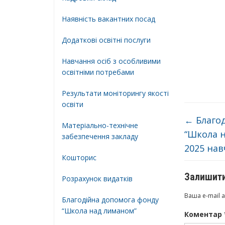
Наявність вакантних посад
Додатковi освiтнi послуги
Навчання осіб з особливими
освітніми потребами
Результати моніторингу якості
освіти
←
Благод
Матеріально-технічне
“Школа н
забезпечення закладу
2025 нав
Кошторис
Залишити
Розрахунок видатків
Ваша e-mail 
Благодійна допомога фонду
“Школа над лиманом”
Коментар