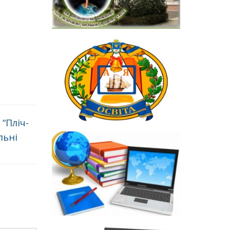
“Пліч-
льні