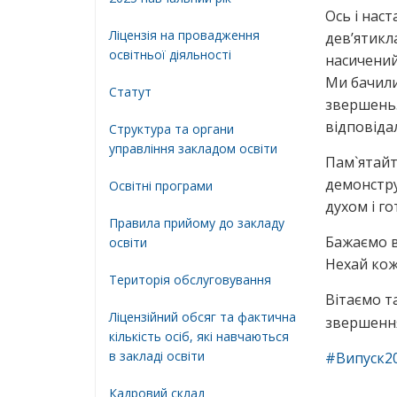
Ось і нас
Ліцензія на провадження
дев’ятикл
освітньої діяльності
насичений 
Ми бачили
Статут
звершень.
відповіда
Структура та органи
управління закладом освіти
Пам`ятайт
демонстру
Освiтнi програми
духом і г
Правила прийому до закладу
Бажаємо ва
освіти
Нехай кож
Територiя обслуговування
Вітаємо т
Ліцензійний обсяг та фактична
звершенн
кількість осіб, які навчаються
в закладі освіти
#Випуск2
Кадровий склад