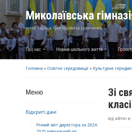
Миколаївська гімназ
імені Тараса Григоровича Шевченка
Про нас
Новини шкільного життя
Проєкт
Головна
»
Освітнє середовище
»
Культурне середмі
Зі св
Меню
класі
Відкриті дані
від
admin
в
Річний звіт директора за 2024-
2025 навчальний рік