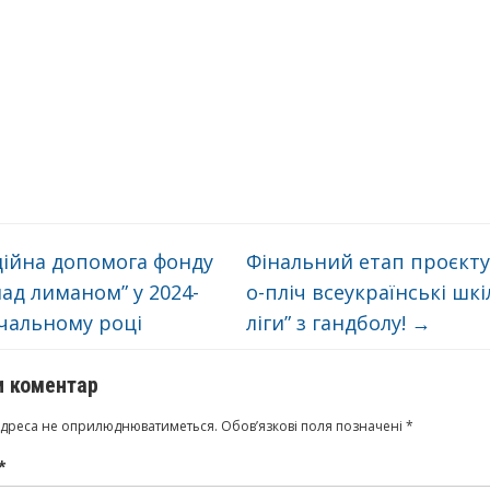
ійна допомога фонду
Фінальний етап проєкту 
ад лиманом” у 2024-
о-пліч всеукраїнські шкі
чальному році
ліги” з гандболу!
→
 коментар
адреса не оприлюднюватиметься.
Обов’язкові поля позначені
*
*