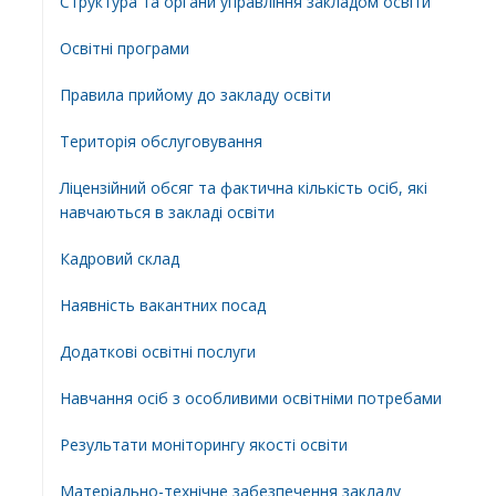
Структура та органи управління закладом освіти
Освiтнi програми
Правила прийому до закладу освіти
Територiя обслуговування
Ліцензійний обсяг та фактична кількість осіб, які
навчаються в закладі освіти
Кадровий склад
Наявність вакантних посад
Додатковi освiтнi послуги
Навчання осіб з особливими освітніми потребами
Результати моніторингу якості освіти
Матеріально-технічне забезпечення закладу