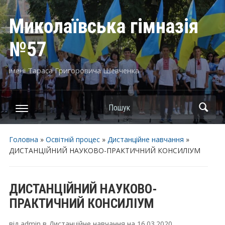
Миколаївська гімназія
№57
імені Тараса Григоровича Шевченка
Пошук
Головна
»
Освітній процес
»
Дистанційне навчання
»
ДИСТАНЦІЙНИЙ НАУКОВО-ПРАКТИЧНИЙ КОНСИЛІУМ
ДИСТАНЦІЙНИЙ НАУКОВО-
ПРАКТИЧНИЙ КОНСИЛІУМ
від
admin
в
Дистанційне навчання
на
16.03.2020
.