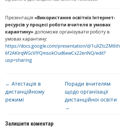
Презентація
«Використання освітніх Інтернет-
ресурсів у процесі роботи вчителя в умовах
карантину»
допоможе організувати роботу в
умовах карантину:
https://docs.google.com/presentation/d/1uXZtcZM6th
6f2AKlrqWGcVlYQmsokOud6ewCx22enNQ/edit?
usp=sharing
←
Атестація в
Поради вчителям
дистанційному
щодо організації
режимі
дистанційної освіти
→
Залишити коментар