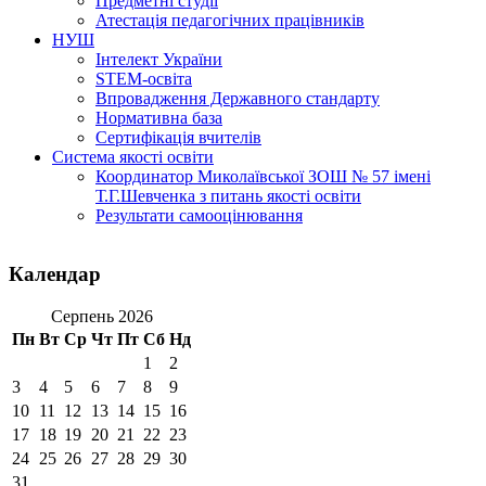
Предметні студії
Атестація педагогічних працівників
НУШ
Інтелект України
STEM-освіта
Впровадження Державного стандарту
Нормативна база
Сертифікація вчителів
Система якості освіти
Координатор Миколаївської ЗОШ № 57 імені
Т.Г.Шевченка з питань якості освіти
Результати самооцінювання
Календар
Серпень 2026
Пн
Вт
Ср
Чт
Пт
Сб
Нд
1
2
3
4
5
6
7
8
9
10
11
12
13
14
15
16
17
18
19
20
21
22
23
24
25
26
27
28
29
30
31