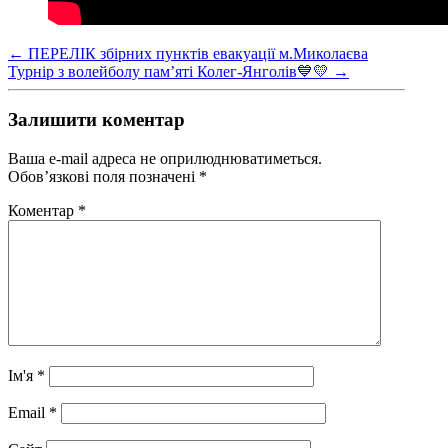
←
ПЕРЕЛІК збірних пунктів евакуації м.Миколаєва
Турнір з волейболу пам’яті Колег-Янголів💙💛
→
Залишити коментар
Ваша e-mail адреса не оприлюднюватиметься.
Обов’язкові поля позначені
*
Коментар
*
Ім'я
*
Email
*