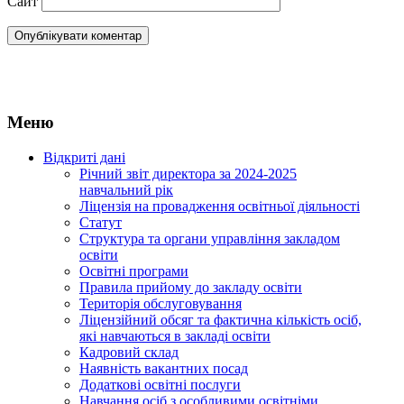
Сайт
Меню
Відкриті дані
Річний звіт директора за 2024-2025
навчальний рік
Ліцензія на провадження освітньої діяльності
Статут
Структура та органи управління закладом
освіти
Освiтнi програми
Правила прийому до закладу освіти
Територiя обслуговування
Ліцензійний обсяг та фактична кількість осіб,
які навчаються в закладі освіти
Кадровий склад
Наявність вакантних посад
Додатковi освiтнi послуги
Навчання осіб з особливими освітніми