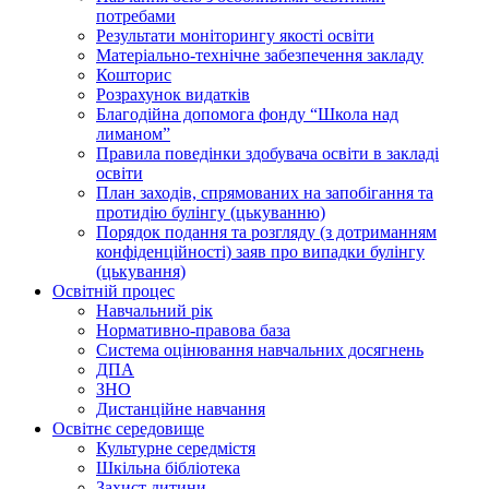
потребами
Результати моніторингу якості освіти
Матеріально-технічне забезпечення закладу
Кошторис
Розрахунок видатків
Благодійна допомога фонду “Школа над
лиманом”
Правила поведінки здобувача освіти в закладі
освіти
План заходів, спрямованих на запобігання та
протидію булінгу (цькуванню)
Порядок подання та розгляду (з дотриманням
конфіденційності) заяв про випадки булінгу
(цькування)
Освітній процес
Навчальний рік
Нормативно-правова база
Система оцінювання навчальних досягнень
ДПА
ЗНО
Дистанційне навчання
Освітнє середовище
Культурне середмістя
Шкільна бібліотека
Захист дитини