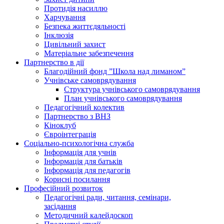
Протидія насиллю
Харчування
Безпека життєдяльності
Інклюзія
Цивільний захист
Матеріальне забезпечення
Партнерство в дії
Благодійний фонд ”Школа над лиманом”
Учнівське самоврядування
Структура учнiвського самоврядування
План учнiвського самоврядування
Педагогічний колектив
Партнерство з ВНЗ
Кіноклуб
Євроінтеграція
Соціально-психологічна служба
Інформація для учнів
Інформація для батьків
Інформація для педагогів
Корисні посилання
Професійний розвиток
Педагогічні ради, читання, семінари,
засідання
Методичний калейдоскоп