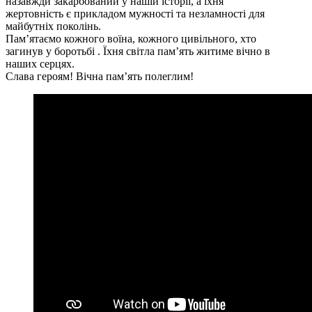
назавжди закарбований у нашій історії, а їхня
жертовність є прикладом мужності та незламності для
майбутніх поколінь.
Пам’ятаємо кожного воїна, кожного цивільного, хто
загинув у боротьбі . Їхня світла пам’ять житиме вічно в
наших серцях.
Слава героям! Вічна пам’ять полеглим!