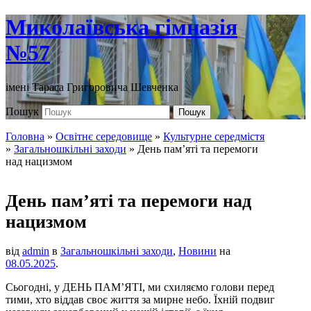
Миколаївська гімназія
№57
імені Тараса Григоровича Шевченка
Пошук
Пошук
Головна
»
Освітнє середовище
»
Культурне середмістя
»
Загальношкільні заходи
»
День пам’яті та перемоги
над нацизмом
День пам’яті та перемоги над
нацизмом
від
admin
в
Загальношкільні заходи
,
Новини
на
08.05.2025
.
Сьогодні, у ДЕНЬ ПАМ’ЯТІ, ми схиляємо голови перед
тими, хто віддав своє життя за мирне небо. Їхній подвиг