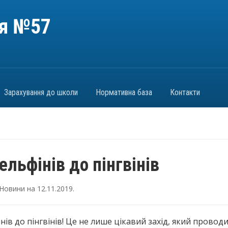
ія №57
Зарахування до школи
Нормативна база
Контакти
ельфінів до пінгвінів
Новини
на
12.11.2019
.
нів до пінгвінів! Це не лише цікавий захід, який провод