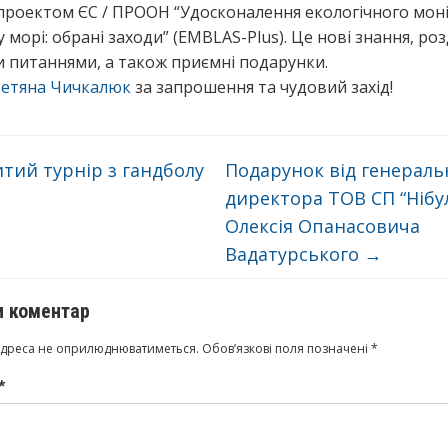
 проектом ЄС / ПРООН “Удосконалення екологічного мон
 морі: обрані заходи” (EMBLAS-Plus). Це нові знання, ро
 питаннями, а також приємні подарунки.
етяна
Чичкалюк
за запрошення та чудовий захід!
тий турнір з гандболу
Подарунок від генераль
директора ТОВ СП “Нібу
Олексія Опанасовича
Вадатурського
→
 коментар
адреса не оприлюднюватиметься.
Обов’язкові поля позначені
*
*