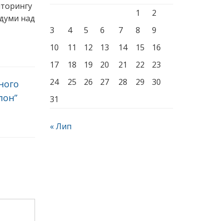
іторингу
1
2
здуми над
3
4
5
6
7
8
9
10
11
12
13
14
15
16
17
18
19
20
21
22
23
24
25
26
27
28
29
30
ного
лон”
31
« Лип