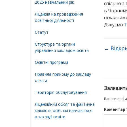
2025 навчальний рік
спільно з
в Чорному
Ліцензія на провадження
складними
освітньої діяльності
Дякуємо
Т
Статут
Структура та органи
←
Відкри
управління закладом освіти
Освiтнi програми
Правила прийому до закладу
освіти
Залишити
Територiя обслуговування
Ваша e-mail 
Ліцензійний обсяг та фактична
Коментар
кількість осіб, які навчаються
в закладі освіти