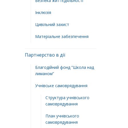
Безпека життєдяльності
Інклюзія
Цивільний захист
Матеріальне забезпечення
Партнерство в дії
Благодійний фонд ”Школа над
лиманом”
Учнівське самоврядування
Структура учнiвського
самоврядування
План учнiвського
самоврядування