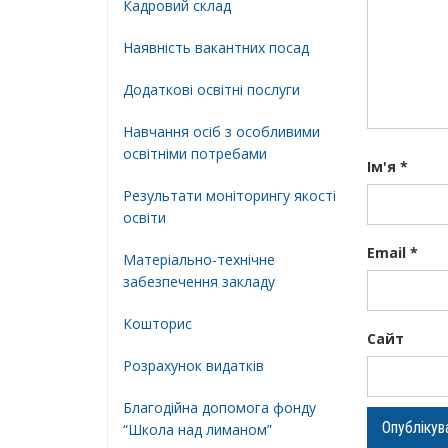
Кадровий склад
Наявність вакантних посад
Додатковi освiтнi послуги
Навчання осіб з особливими
освітніми потребами
Ім'я
*
Результати моніторингу якості
освіти
Email
*
Матеріально-технічне
забезпечення закладу
Кошторис
Сайт
Розрахунок видатків
Благодійна допомога фонду
“Школа над лиманом”