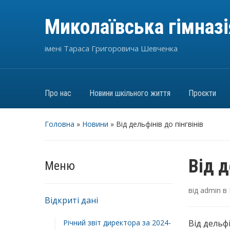
Миколаївська гімназ
імені Тараса Григоровича Шевченка
Про нас
Новини шкільного життя
Проєкти
Головна
»
Новини
»
Від дельфінів до пінгвінів
Від д
Меню
від
admin
в
Відкриті дані
Річний звіт директора за 2024-
Від дельфі